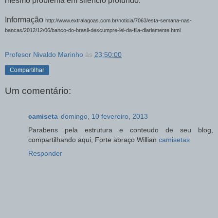
mesmo problema em silêncio profundo.
Informação
http://www.extralagoas.com.br/noticia/7063/esta-semana-nas-
bancas/2012/12/06/banco-do-brasil-descumpre-lei-da-fila-diariamente.html
Profesor Nivaldo Marinho
às
23:50:00
Compartilhar
Um comentário:
camiseta
domingo, 10 fevereiro, 2013
Parabens pela estrutura e conteudo de seu blog,
compartilhando aqui, Forte abraço Willian
camisetas
Responder