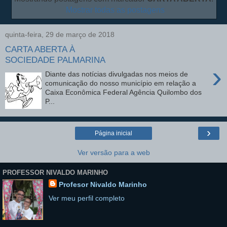
Mostrar todas as postagens
quinta-feira, 29 de março de 2018
CARTA ABERTA À
SOCIEDADE PALMARINA
›
Diante das notícias divulgadas nos meios de
comunicação do nosso município em relação a
Caixa Econômica Federal Agência Quilombo dos
P...
›
Página inicial
Ver versão para a web
PROFESSOR NIVALDO MARINHO
Profesor Nivaldo Marinho
Ver meu perfil completo