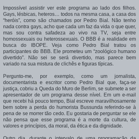
Impossível assistir ver este programa ao lado dos filhos.
Gays, lésbicas, heteros… todos na mesma casa, a casa dos
“heróis”, como são chamados por Pedro Bial. Não tenho
nada contra gays, acho que cada um faz da vida o que quer,
mas sou contra safadeza ao vivo na TV, seja entre
homossexuais ou heterossexuais. O BBB é a realidade em
busca do IBOPE. Veja como Pedro Bial tratou os
participantes do BBB. Ele prometeu um “zoológico humano
divertido”. Não sei se será divertido, mas parece bem
variado na sua mistura de clichês e figuras típicas.
Pergunto-me, por exemplo, como um jornalista,
documentarista e escritor como Pedro Bial que, faça-se
justiça, cobriu a Queda do Muro de Berlim, se submete a ser
apresentador de um programa desse nível. Em um e-mail
que recebi há pouco tempo, Bial escreve maravilhosamente
bem sobre a perda do humorista Bussunda referindo-se à
pena de se morrer tão cedo. Eu gostaria de perguntar se ele
não pensa que esse programa é a morte da cultura, de
valores e princípios, da moral, da ética e da dignidade.
Outro dia, durante o intervalo de uma programação da