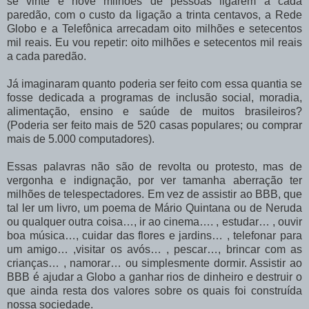
se vinte e nove milhões de pessoas ligarem a cada
paredão, com o custo da ligação a trinta centavos, a Rede
Globo e a Telefônica arrecadam oito milhões e setecentos
mil reais. Eu vou repetir: oito milhões e setecentos mil reais
a cada paredão.
Já imaginaram quanto poderia ser feito com essa quantia se
fosse dedicada a programas de inclusão social, moradia,
alimentação, ensino e saúde de muitos brasileiros?
(Poderia ser feito mais de 520 casas populares; ou comprar
mais de 5.000 computadores).
Essas palavras não são de revolta ou protesto, mas de
vergonha e indignação, por ver tamanha aberração ter
milhões de telespectadores. Em vez de assistir ao BBB, que
tal ler um livro, um poema de Mário Quintana ou de Neruda
ou qualquer outra coisa…, ir ao cinema…. , estudar… , ouvir
boa música…, cuidar das flores e jardins… , telefonar para
um amigo… ,visitar os avós… , pescar…, brincar com as
crianças… , namorar… ou simplesmente dormir. Assistir ao
BBB é ajudar a Globo a ganhar rios de dinheiro e destruir o
que ainda resta dos valores sobre os quais foi construída
nossa sociedade.