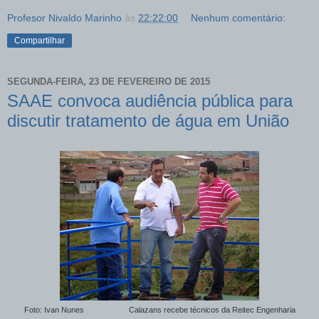
Profesor Nivaldo Marinho
às
22:22:00
Nenhum comentário:
Compartilhar
SEGUNDA-FEIRA, 23 DE FEVEREIRO DE 2015
SAAE convoca audiência pública para
discutir tratamento de água em União
Foto: Ivan Nunes Calazans recebe técnicos da Reitec Engenharia