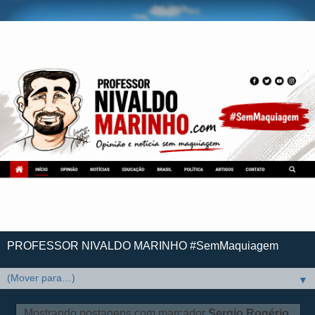
PROFESSOR NIVALDO MARINHO #SemMaquiagem
▼
Mostrando postagens com marcador
Sergio Rogério
.