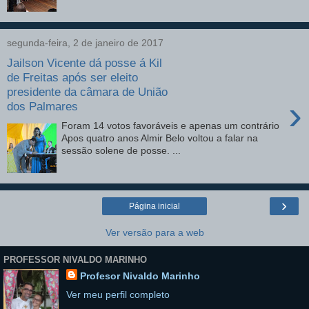
segunda-feira, 2 de janeiro de 2017
Jailson Vicente dá posse á Kil
de Freitas após ser eleito
presidente da câmara de União
›
dos Palmares
Foram 14 votos favoráveis e apenas um contrário
Apos quatro anos Almir Belo voltou a falar na
sessão solene de posse. ...
›
Página inicial
Ver versão para a web
PROFESSOR NIVALDO MARINHO
Profesor Nivaldo Marinho
Ver meu perfil completo