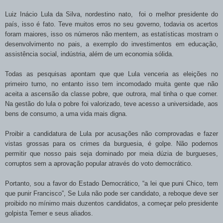
Luiz Inácio Lula da Silva, nordestino nato, foi o melhor presidente do
país, isso é fato. Teve muitos erros no seu governo, todavia os acertos
foram maiores, isso os números não mentem, as estatísticas mostram o
desenvolvimento no pais, a exemplo do investimentos em educação,
assistência social, indústria, além de um economia sólida.
Todas as pesquisas apontam que que Lula venceria as eleições no
primeiro turno, no entanto isso tem incomodado muita gente que não
aceita a ascensão da classe pobre, que outrora, mal tinha o que comer.
Na gestão do lula o pobre foi valorizado, teve acesso a universidade, aos
bens de consumo, a uma vida mais digna.
Proibir a candidatura de Lula por acusações não comprovadas e fazer
vistas grossas para os crimes da burguesia, é golpe. Não podemos
permitir que nosso pais seja dominado por meia dúzia de burgueses,
corruptos sem a aprovação popular através do voto democrático.
Portanto, sou a favor do Estado Democrático, “a lei que puni Chico, tem
que punir Francisco”, Se Lula não pode ser candidato, a reboque deve ser
proibido no mínimo mais duzentos candidatos, a começar pelo presidente
golpista Temer e seus aliados.