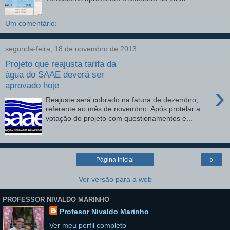
Um comentário:
segunda-feira, 18 de novembro de 2013
Projeto que reajusta tarifa da
água do SAAE deverá ser
aprovado hoje
›
Reajuste será cobrado na fatura de dezembro,
referente ao mês de novembro. Após protelar a
votação do projeto com questionamentos e...
›
Página inicial
Ver versão para a web
PROFESSOR NIVALDO MARINHO
Profesor Nivaldo Marinho
Ver meu perfil completo