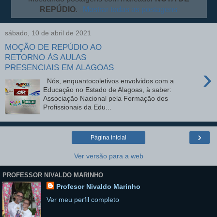
REPÚDIO
.
Mostrar todas as postagens
sábado, 10 de abril de 2021
MOÇÃO DE REPÚDIO AO
RETORNO ÀS AULAS
PRESENCIAIS EM ALAGOAS
›
Nós, enquantocoletivos envolvidos com a
Educação no Estado de Alagoas, à saber:
Associação Nacional pela Formação dos
Profissionais da Edu...
›
Página inicial
Ver versão para a web
PROFESSOR NIVALDO MARINHO
Profesor Nivaldo Marinho
Ver meu perfil completo