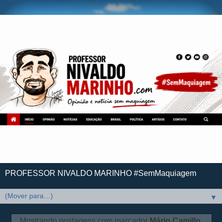
PROFESSOR NIVALDO MARINHO #SemMaquiagem
▼
Mostrando postagens com marcador
Mário Camillo
.