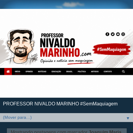
PROFESSOR NIVALDO MARINHO #SemMaquiagem
▼
Mostrando postagens com marcador
Joaquim Maria
.