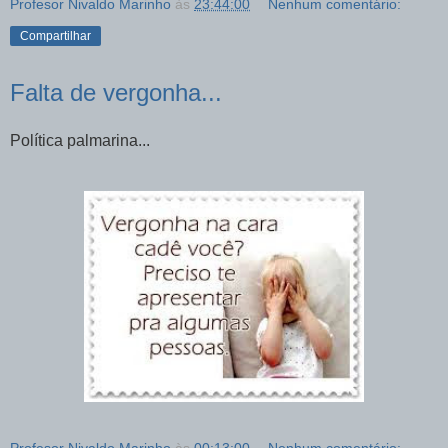
Profesor Nivaldo Marinho
às
23:44:00
Nenhum comentário:
Compartilhar
Falta de vergonha...
Política palmarina...
Profesor Nivaldo Marinho
às
00:13:00
Nenhum comentário: