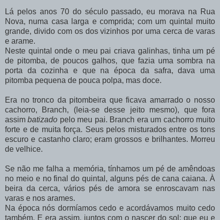
Lá pelos anos 70 do século passado, eu morava na Rua
Nova, numa casa larga e comprida; com um quintal muito
grande, divido com os dos vizinhos por uma cerca de varas
e arame.
Neste quintal onde o meu pai criava galinhas, tinha um pé
de pitomba, de poucos galhos, que fazia uma sombra na
porta da cozinha e que na época da safra, dava uma
pitomba pequena de pouca polpa, mas doce.
Era no tronco da pitombeira que ficava amarrado o nosso
cachorro, Branch, (leia-se desse jeito mesmo), que fora
assim
batizado
pelo meu pai. Branch era um cachorro muito
forte e de muita força. Seus pelos misturados entre os tons
escuro e castanho claro; eram grossos e brilhantes. Morreu
de velhice.
Se não me falha a memória, tínhamos um pé de amêndoas
no meio e no final do quintal, alguns pés de cana caiana. À
beira da cerca, vários pés de amora se enroscavam nas
varas e nos arames.
Na época nós dormíamos cedo e acordávamos muito cedo
também. E era assim, juntos com o nascer do sol; que eu e