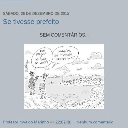
SÁBADO, 26 DE DEZEMBRO DE 2015
Se tivesse prefeito
SEM COMENTÁRIOS...
Profesor Nivaldo Marinho
às
22:07:00
Nenhum comentário: