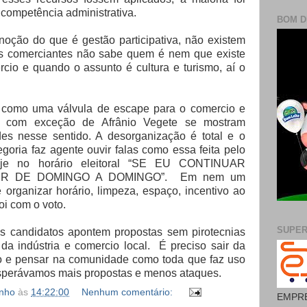
e competência administrativa.
BOM D
noção do que é gestão participativa, não existem
s comerciantes não sabe quem é nem que existe
rcio e quando o assunto é cultura e turismo, aí o
ta como uma válvula de escape para o comercio e
s, com exceção de Afrânio Vegete se mostram
es nesse sentido. A desorganização é total e o
goria faz agente ouvir falas como essa feita pelo
 hoje no horário eleitoral “SE EU CONTINUAR
SER DE DOMINGO A DOMINGO”. Em nem um
organizar horário, limpeza, espaço, incentivo ao
oi com o voto.
SUPE
os candidatos apontem propostas sem pirotecnias
 da indústria e comercio local. É preciso sair da
o e pensar na comunidade como toda que faz uso
 Esperávamos mais propostas e menos ataques.
inho
às
14:22:00
Nenhum comentário:
EMPRE