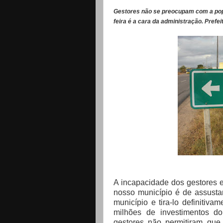
Gestores não se preocupam com a pop
feira é a cara da administração. Prefei
A incapacidade dos gestores 
nosso município é de assustar
município e tira-lo definiti
milhões de investimentos do
gestores não permitiram que 