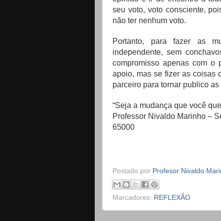
seu voto, voto consciente, poi
não ter nenhum voto.
Portanto, para fazer as m
independente, sem conchavos
compromisso apenas com o po
apoio, mas se fizer as coisas c
parceiro para tornar publico a
“Seja a mudança que você quer
Professor Nivaldo Marinho –
65000
Postado por
Profesor Nivaldo Mar
Marcadores:
REFLEXÃO