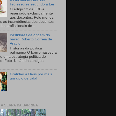
As Incumbências dos
Professores segundo a Lei
O artigo 13 da LDB é
reservado exclusivamente
aos docentes. Pelo menos,
is as incumbências dos docentes,
 dos profissionais de...
Bastidores da origem do
bairro Roberto Correia de
Araujo
Histórias da política
palmarina O bairro nasceu a
de uma estratégia política de
ho Foto: União das antigas
Gratidão a Deus por mais
um ciclo de vida!
E A SERRA DA BARRIGA