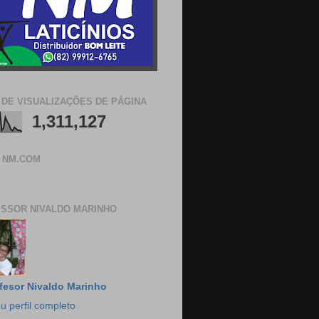
 DE VISUALIZAÇÕES DE PÁGINA
1,311,127
 NM.COM
SSOR NIVALDO MARINHO
fesor Nivaldo Marinho
u perfil completo