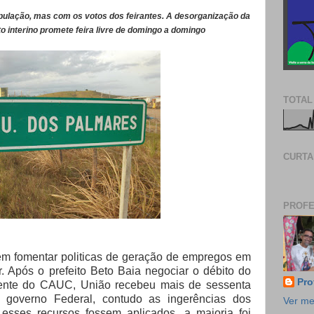
ulação, mas com os votos dos feirantes. A desorganização da
to interino promete feira livre de domingo a domingo
TOTAL
CURTA
PROFE
em fomentar politicas de geração de empregos em
. Após o prefeito Beto Baia negociar o débito do
Pro
vamente do CAUC, União recebeu mais de sessenta
 governo Federal, contudo as ingerências dos
Ver me
esses recursos fossem aplicados, a maioria foi