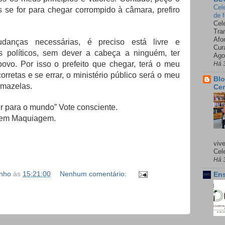
Cel
s se for para chegar corrompido à câmara, prefiro
de 
Cel
Tra
Afo
udanças necessárias, é preciso está livre e
Cur
 políticos, sem dever a cabeça a ninguém, ter
Ago
vo. Por isso o prefeito que chegar, terá o meu
Há 
orretas e se errar, o ministério público será o meu
Blo
s mazelas.
Cer
 para o mundo” Vote consciente.
 Sem Maquiagem.
viv
Cele
Há 
inho
às
15:21:00
Nenhum comentário:
Ens