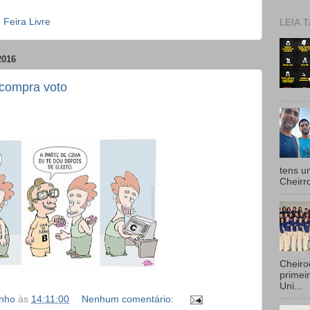
,
Feira Livre
LEIA T
2016
compra voto
tens u
Cheirr
Cheiro
primei
Uni...
inho
às
14:11:00
Nenhum comentário: