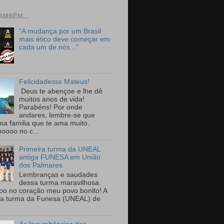
AMBÉM...
"A mudança por um Brasil
mais ético deve começar em
cada um de nós..."
Felicidadesss Mateus!
Deus te abençoe e lhe dê
muitos anos de vida!
Parabéns! Por onde
andares, lembre-se que
ma familia que te ama muito.
ooooo no c...
Primeira turma da UNEAL
antiga FUNESA em União
dos Palmares
Lembranças e saudades
dessa turma maravilhosa.
oo no coração meu povo bonito! A
ra turma da Funesa (UNEAL) de