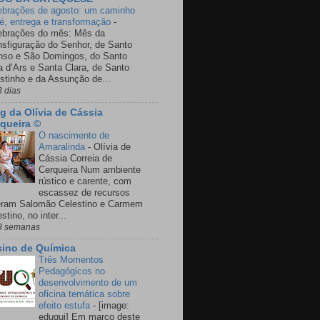
ebrações de agosto: um caminho
fé, entrega e transformação
-
ebrações do mês: Mês da
nsfiguração do Senhor, de Santo
nso e São Domingos, do Santo
a d’Ars e Santa Clara, de Santo
stinho e da Assunção de...
3 dias
g da Olívia de Cássia
queira ©
O nascimento de
Amaralinda
-
Olívia de
Cássia Correia de
Cerqueira Num ambiente
rústico e carente, com
escassez de recursos
eram Salomão Celestino e Carmem
stino, no inter...
3 semanas
ino de Química
Três Momentos
Pedagógicos no
desenvolvimento de um
oficina temática sobre
efeito estufa
-
[image:
eduqui] Em março deste