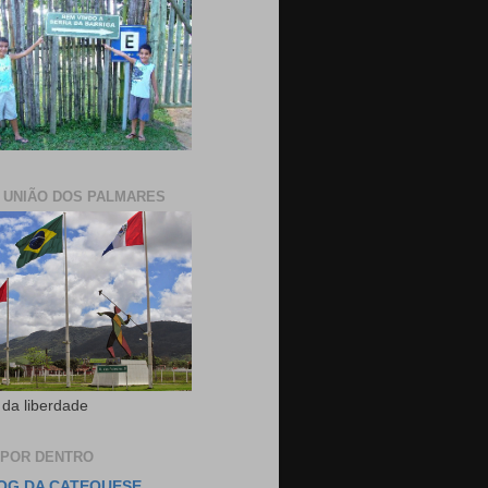
E UNIÃO DOS PALMARES
 da liberdade
 POR DENTRO
OG DA CATEQUESE