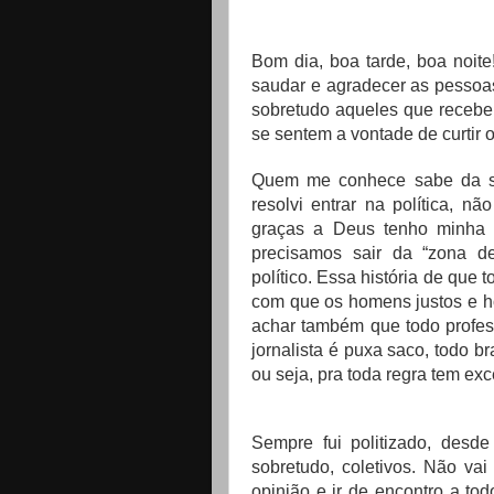
Bom dia, boa tarde, boa noit
saudar e agradecer as pessoas
sobretudo aqueles que recebe
se sentem a vontade de curtir 
Quem me conhece sabe da s
resolvi entrar na política, 
graças a Deus tenho minha p
precisamos sair da “zona de
político. Essa história de que 
com que os homens justos e h
achar também que todo profess
jornalista é puxa saco, todo br
ou seja, pra toda regra tem ex
Sempre fui politizado, desde 
sobretudo, coletivos. Não v
opinião e ir de encontro a to