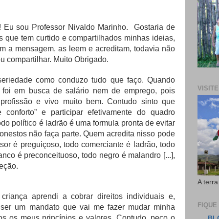
e! Eu sou Professor Nivaldo Marinho. Gostaria de
 que tem curtido e compartilhados minhas ideias,
m a mensagem, as leem e acreditam, todavia não
ou compartilhar. Muito Obrigado.
eriedade como conduzo tudo que faço. Quando
VISIT
não foi em busca de salário nem de emprego, pois
rofissão e vivo muito bem. Contudo sinto que
 conforto” e participar efetivamente do quadro
todo político é ladrão é uma formula pronta de evitar
onestos não faça parte. Quem acredita nisso pode
or é preguiçoso, todo comerciante é ladrão, todo
anco é preconceituoso, todo negro é malandro [...],
ceção.
A terra
criança aprendi a cobrar direitos individuais e,
FIQUE
ai ser um mandato que vai me fazer mudar minha
dos os meus princípios e valores. Contudo, peço o
BL