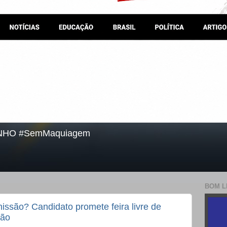
NHO #SemMaquiagem
BOM L
ssão? Candidato promete feira livre de
ião