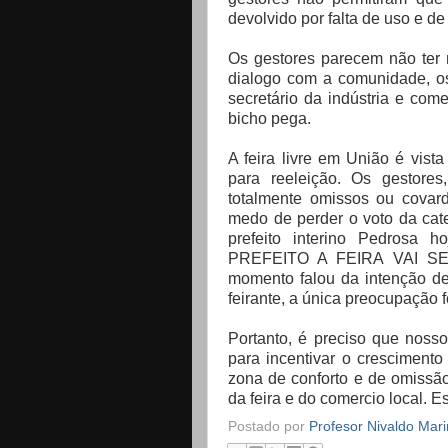
devolvido por falta de uso e d
Os gestores parecem não ter 
dialogo com a comunidade, o
secretário da indústria e come
bicho pega.
A feira livre em União é vis
para reeleição. Os gestore
totalmente omissos ou covard
medo de perder o voto da cate
prefeito interino Pedrosa
PREFEITO A FEIRA VAI 
momento falou da intenção de 
feirante, a única preocupação f
Portanto, é preciso que noss
para incentivar o crescimento
zona de conforto e de omissã
da feira e do comercio local.
Postado por
Profesor Nivaldo Mar