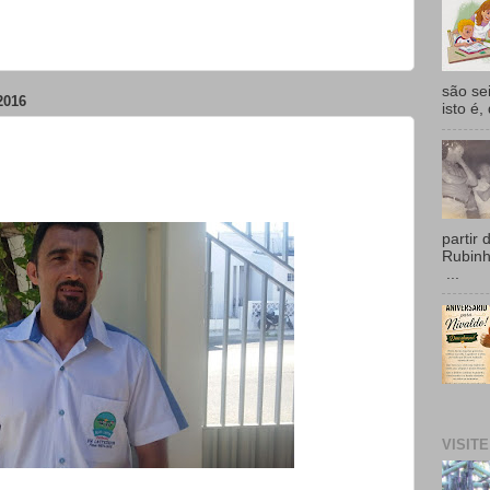
são se
2016
isto é,
partir 
Rubin
...
VISIT