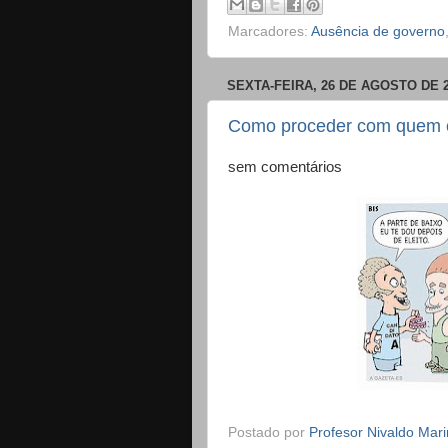
Marcadores:
Ausência de governo
SEXTA-FEIRA, 26 DE AGOSTO DE 
Como proceder com quem 
sem comentários
Postado por
Profesor Nivaldo Mar