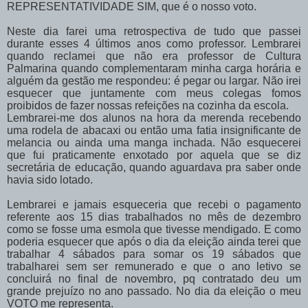
REPRESENTATIVIDADE SIM, que é o nosso voto.
Neste dia farei uma retrospectiva de tudo que passei
durante esses 4 últimos anos como professor. Lembrarei
quando reclamei que não era professor de Cultura
Palmarina quando complementaram minha carga horária e
alguém da gestão me respondeu: é pegar ou largar. Não irei
esquecer que juntamente com meus colegas fomos
proibidos de fazer nossas refeições na cozinha da escola.
Lembrarei-me dos alunos na hora da merenda recebendo
uma rodela de abacaxi ou então uma fatia insignificante de
melancia ou ainda uma manga inchada. Não esquecerei
que fui praticamente enxotado por aquela que se diz
secretária de educação, quando aguardava pra saber onde
havia sido lotado.
Lembrarei e jamais esqueceria que recebi o pagamento
referente aos 15 dias trabalhados no mês de dezembro
como se fosse uma esmola que tivesse mendigado. E como
poderia esquecer que após o dia da eleição ainda terei que
trabalhar 4 sábados para somar os 19 sábados que
trabalharei sem ser remunerado e que o ano letivo se
concluirá no final de novembro, pq contratado deu um
grande prejuízo no ano passado. No dia da eleição o meu
VOTO me representa.