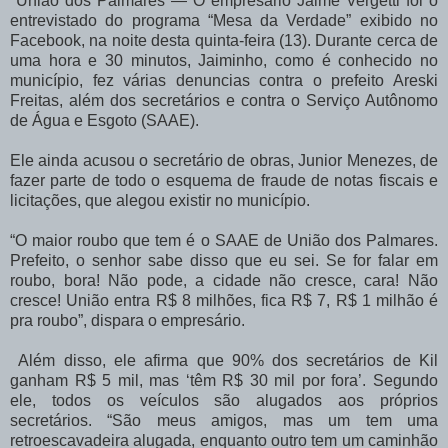
União dos Palmares — O empresário Jaime Vergetti foi o
entrevistado do programa “Mesa da Verdade” exibido no
Facebook, na noite desta quinta-feira (13). Durante cerca de
uma hora e 30 minutos, Jaiminho, como é conhecido no
município, fez várias denuncias contra o prefeito Areski
Freitas, além dos secretários e contra o Serviço Autônomo
de Água e Esgoto (SAAE).
Ele ainda acusou o secretário de obras, Junior Menezes, de
fazer parte de todo o esquema de fraude de notas fiscais e
licitações, que alegou existir no município.
“O maior roubo que tem é o SAAE de União dos Palmares.
Prefeito, o senhor sabe disso que eu sei. Se for falar em
roubo, bora! Não pode, a cidade não cresce, cara! Não
cresce! União entra R$ 8 milhões, fica R$ 7, R$ 1 milhão é
pra roubo”, dispara o empresário.
Além disso, ele afirma que 90% dos secretários de Kil
ganham R$ 5 mil, mas ‘têm R$ 30 mil por fora’. Segundo
ele, todos os veículos são alugados aos próprios
secretários. “São meus amigos, mas um tem uma
retroescavadeira alugada, enquanto outro tem um caminhão