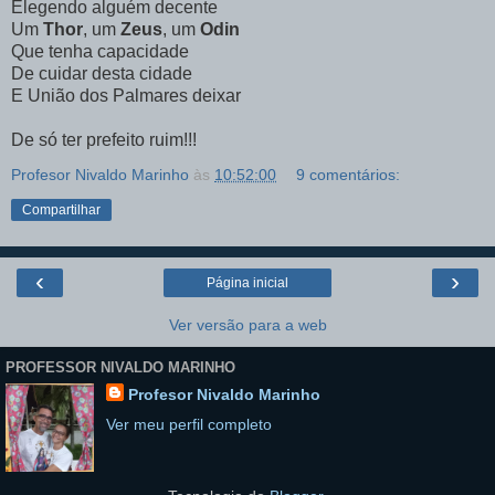
Elegendo alguém decente
Um
Thor
, um
Zeus
, um
Odin
Que tenha capacidade
De cuidar desta cidade
E União dos Palmares deixar
De só ter prefeito ruim!!!
Profesor Nivaldo Marinho
às
10:52:00
9 comentários:
Compartilhar
‹
›
Página inicial
Ver versão para a web
PROFESSOR NIVALDO MARINHO
Profesor Nivaldo Marinho
Ver meu perfil completo