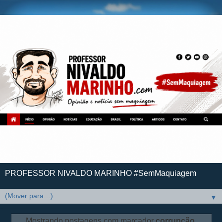
PROFESSOR NIVALDO MARINHO #SemMaquiagem
▼
Mostrando postagens com marcador
corrupção
.