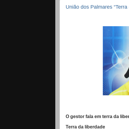
União dos Palmares “Terra 
O gestor fala em terra da lib
Terra da liberdade