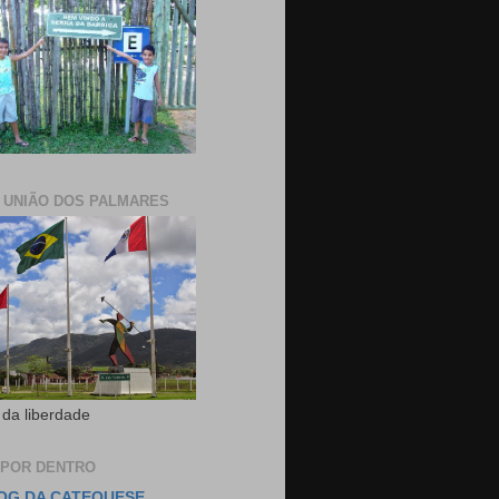
E UNIÃO DOS PALMARES
 da liberdade
 POR DENTRO
OG DA CATEQUESE