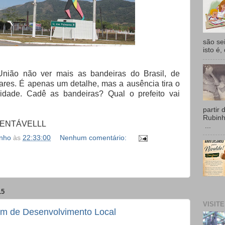
são se
isto é,
ião não ver mais as bandeiras do Brasil, de
res. É apenas um detalhe, mas a ausência tira o
cidade.
Cadê as bandeiras? Qual o prefeito vai
partir 
Rubin
AMENTÁVELLL
...
inho
às
22:33:00
Nenhum comentário:
15
VISIT
 de Desenvolvimento Local