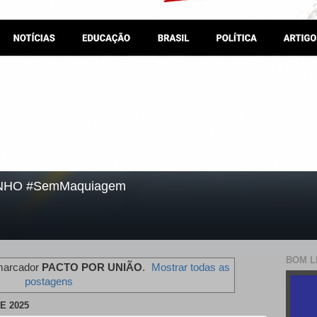
NHO #SemMaquiagem
BOM L
marcador
PACTO POR UNIÃO
.
Mostrar todas as
postagens
E 2025