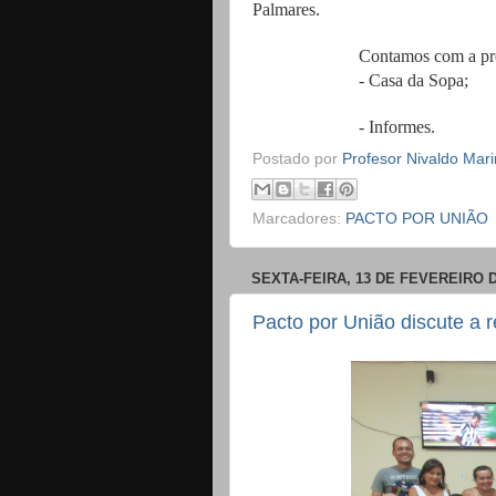
Palmares.
Contamos com a presença de 
- Casa da Sopa;
- Informes.
Postado por
Profesor Nivaldo Mar
Marcadores:
PACTO POR UNIÃO
SEXTA-FEIRA, 13 DE FEVEREIRO D
Pacto por União discute a 