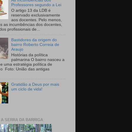
As Incumbências dos
Professores segundo a Lei
O artigo 13 da LDB é
reservado exclusivamente
aos docentes. Pelo menos,
is as incumbências dos docentes,
 dos profissionais de...
Bastidores da origem do
bairro Roberto Correia de
Araujo
Histórias da política
palmarina O bairro nasceu a
de uma estratégia política de
ho Foto: União das antigas
Gratidão a Deus por mais
um ciclo de vida!
E A SERRA DA BARRIGA