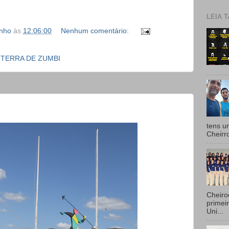
LEIA T
inho
às
12:06:00
Nenhum comentário:
,
TERRA DE ZUMBI
tens u
Cheirr
Cheiro
primei
Uni...