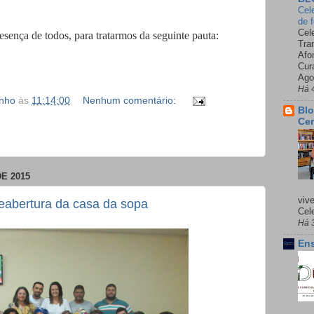
Cel
de 
Cel
todos, para tratarmos da seguinte pauta:
Tra
Afo
Cur
Ago
Há 
inho
às
11:14:00
Nenhum comentário:
Blo
Cer
E 2015
viv
reabertura da casa da sopa
Cele
Há 
Ens