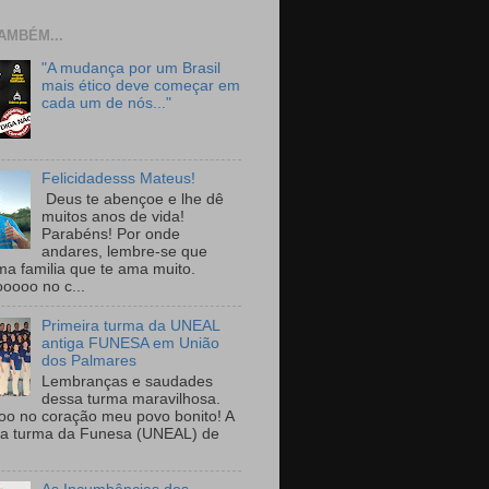
AMBÉM...
"A mudança por um Brasil
mais ético deve começar em
cada um de nós..."
Felicidadesss Mateus!
Deus te abençoe e lhe dê
muitos anos de vida!
Parabéns! Por onde
andares, lembre-se que
ma familia que te ama muito.
ooooo no c...
Primeira turma da UNEAL
antiga FUNESA em União
dos Palmares
Lembranças e saudades
dessa turma maravilhosa.
oo no coração meu povo bonito! A
ra turma da Funesa (UNEAL) de