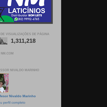
 DE VISUALIZAÇÕES DE PÁGINA
1,311,218
 NM.COM
SSOR NIVALDO MARINHO
fesor Nivaldo Marinho
u perfil completo