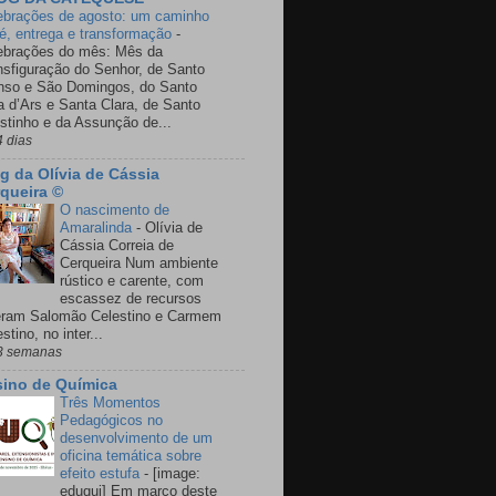
ebrações de agosto: um caminho
fé, entrega e transformação
-
ebrações do mês: Mês da
nsfiguração do Senhor, de Santo
nso e São Domingos, do Santo
a d’Ars e Santa Clara, de Santo
stinho e da Assunção de...
4 dias
g da Olívia de Cássia
queira ©
O nascimento de
Amaralinda
-
Olívia de
Cássia Correia de
Cerqueira Num ambiente
rústico e carente, com
escassez de recursos
eram Salomão Celestino e Carmem
stino, no inter...
3 semanas
ino de Química
Três Momentos
Pedagógicos no
desenvolvimento de um
oficina temática sobre
efeito estufa
-
[image:
eduqui] Em março deste