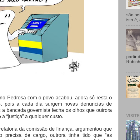
são se
isto é,
partir 
Rubin
...
rno Pedrosa com o povo acabou, agora só resta o
o, pois a cada dia surgem novas denuncias de
s a bancada governista fecha os olhos que outrora
VISIT
a “justiça” a qualquer custo.
relatoria da comissão de finança, argumentou que
o precisa de cargo, outrora tinha tido que “as