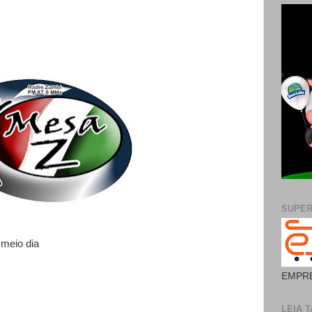
SUPE
 meio dia
EMPRE
LEIA T