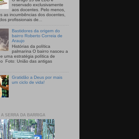
reservado exclusivamente
aos docentes. Pelo menos,
is as incumbências dos docentes,
 dos profissionais de...
Bastidores da origem do
bairro Roberto Correia de
Araujo
Histórias da política
palmarina O bairro nasceu a
de uma estratégia política de
ho Foto: União das antigas
Gratidão a Deus por mais
um ciclo de vida!
E A SERRA DA BARRIGA