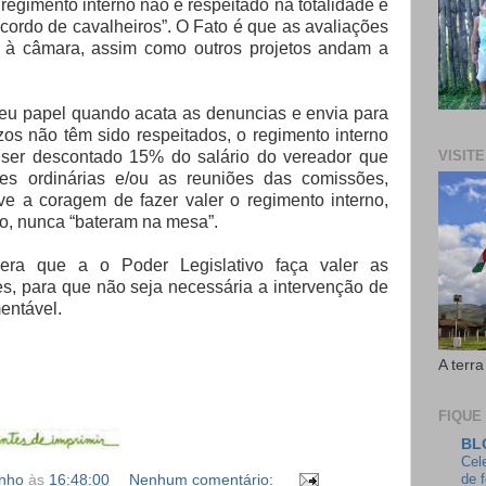
regimento interno não é respeitado na totalidade e
cordo de cavalheiros”. O Fato é que as avaliações
à câmara, assim como outros projetos andam a
 seu papel quando acata as denuncias e envia para
os não têm sido respeitados, o regimento interno
 ser descontado 15% do salário do vereador que
VISIT
sões ordinárias e/ou as reuniões das comissões,
ve a coragem de fazer valer o regimento interno,
do, nunca “bateram na mesa”.
era que a o Poder Legislativo faça valer as
es, para que não seja necessária a intervenção de
mentável.
A terra
FIQUE
BL
Cel
de 
inho
às
16:48:00
Nenhum comentário: