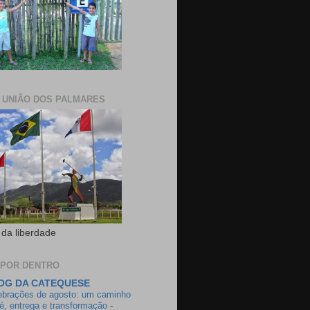
E UNIÃO DOS PALMARES
 da liberdade
 POR DENTRO
OG DA CATEQUESE
ebrações de agosto: um caminho
fé, entrega e transformação
-