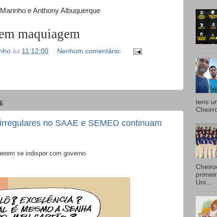
 Marinho e Anthony Albuquerque
 sem maquiagem
inho
às
11:12:00
Nenhum comentário:
tens u
6
Cheirr
irregulares no SAAE e SEMED continuam
uerem se indispor com governo
Cheiro
primei
Uni...