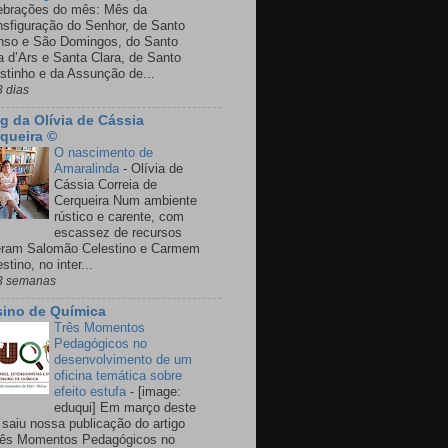
ebrações do mês: Mês da
nsfiguração do Senhor, de Santo
nso e São Domingos, do Santo
a d’Ars e Santa Clara, de Santo
stinho e da Assunção de...
3 dias
g da Olívia de Cássia
queira ©
O nascimento de
Amaralinda
-
Olívia de
Cássia Correia de
Cerqueira Num ambiente
rústico e carente, com
escassez de recursos
eram Salomão Celestino e Carmem
stino, no inter...
3 semanas
ino de Química
Três Momentos
Pedagógicos no
desenvolvimento de um
oficina temática sobre
efeito estufa
-
[image:
eduqui] Em março deste
 saiu nossa publicação do artigo
rês Momentos Pedagógicos no