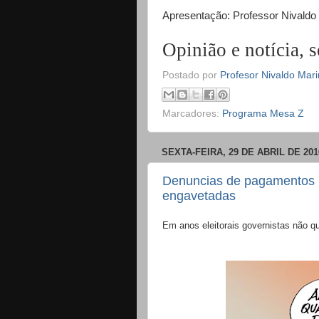
Apresentação: Professor Nivaldo
Opinião e notícia,
Postado por
Profesor Nivaldo Mar
Marcadores:
Programa Mesa Z
SEXTA-FEIRA, 29 DE ABRIL DE 201
Denuncias de pagamentos 
engavetadas
Em anos eleitorais governistas não q