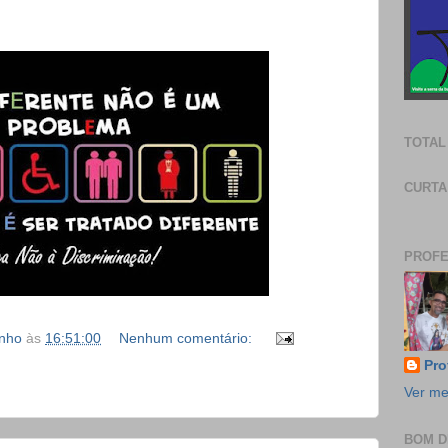
TOTAL
CURTA
PROFE
inho
às
16:51:00
Nenhum comentário:
Pro
Ver me
BOM D