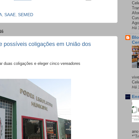
Cel
Tra
Afo
A
,
SAAE
,
SEMED
Cur
Ago
Há 
16
Blo
Cer
e possíveis coligações em União dos
r duas coligações e eleger cinco vereadores
viv
Cele
Há 
Ens
ano
*"T