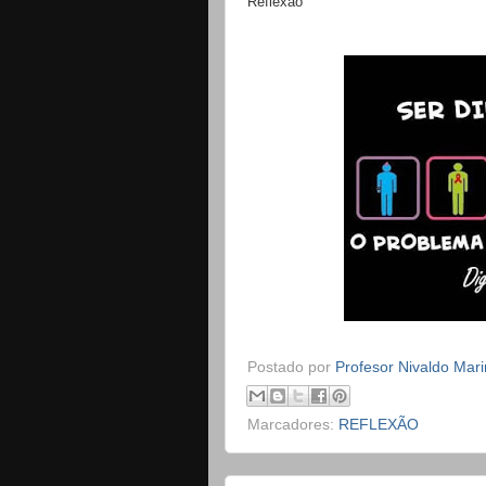
Reflexão
Postado por
Profesor Nivaldo Mar
Marcadores:
REFLEXÃO