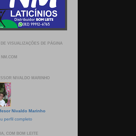
 DE VISUALIZAÇÕES DE PÁGINA
 NM.COM
SSOR NIVALDO MARINHO
fesor Nivaldo Marinho
u perfil completo
IA, COM BOM LEITE