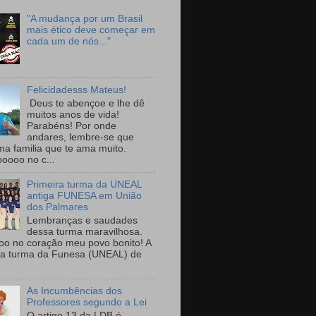
"A mudança por um Brasil
mais ético deve começar em
cada um de nós..."
Felicidadesss Mateus!
Deus te abençoe e lhe dê
muitos anos de vida!
Parabéns! Por onde
andares, lembre-se que
ma familia que te ama muito.
ooooo no c...
Primeira turma da UNEAL
antiga FUNESA em União
dos Palmares
Lembranças e saudades
dessa turma maravilhosa.
oo no coração meu povo bonito! A
ra turma da Funesa (UNEAL) de
As Incumbências dos
Professores segundo a Lei
O artigo 13 da LDB é