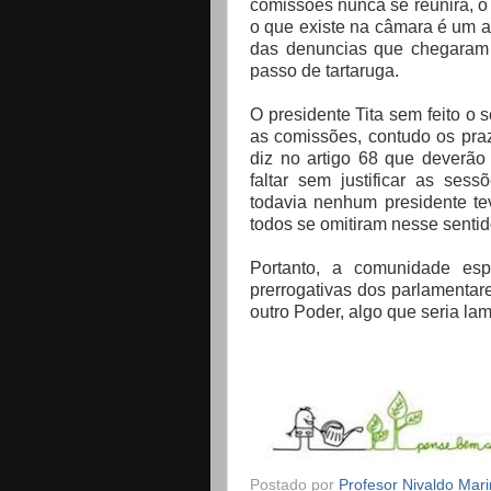
comissões nunca se reunira, o 
o que existe na câmara é um a
das denuncias que chegaram 
passo de tartaruga.
O presidente Tita sem feito o
as comissões, contudo os praz
diz no artigo 68 que deverão
faltar sem justificar as ses
todavia nenhum presidente te
todos se omitiram nesse senti
Portanto, a comunidade esp
prerrogativas dos parlamentar
outro Poder, algo que seria la
Postado por
Profesor Nivaldo Mar