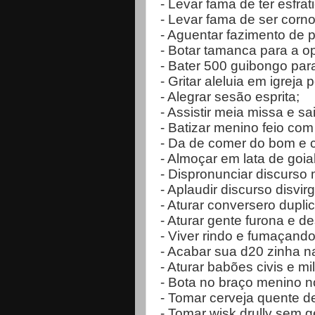
- Levar fama de ter esfra
- Levar fama de ser corno,
- Aguentar fazimento de p
- Botar tamanca para a o
- Bater 500 guibongo par
- Gritar aleluia em igreja
- Alegrar sesão esprita;
- Assistir meia missa e s
- Batizar menino feio com
- Da de comer do bom e c
- Almoçar em lata de goi
- Dispronunciar discurso 
- Aplaudir discurso disvi
- Aturar conversero dupl
- Aturar gente furona e 
- Viver rindo e fumaçando
- Acabar sua d20 zinha n
- Aturar babões civis e mil
- Bota no braço menino 
- Tomar cerveja quente 
- Tomar wisk drully sem g