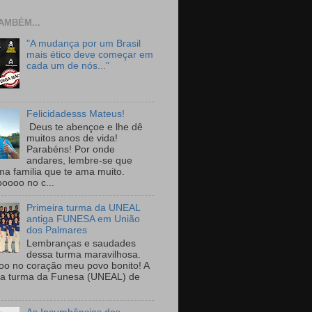
AMBÉM...
"A mudança por um Brasil
mais ético deve começar em
cada um de nós..."
Felicidadesss Mateus!
Deus te abençoe e lhe dê
muitos anos de vida!
Parabéns! Por onde
andares, lembre-se que
ma familia que te ama muito.
ooooo no c...
Primeira turma da UNEAL
antiga FUNESA em União
dos Palmares
Lembranças e saudades
dessa turma maravilhosa.
oo no coração meu povo bonito! A
ra turma da Funesa (UNEAL) de