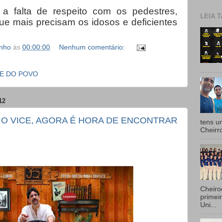
 a falta de respeito com os pedestres,
LEIA T
ue mais precisam os idosos e deficientes
inho
às
00:00:00
Nenhum comentário:
E DO POVO
12
 O VICE, AGORA É HORA DE ENCONTRAR
tens u
Cheirr
Cheiro
primei
Uni...