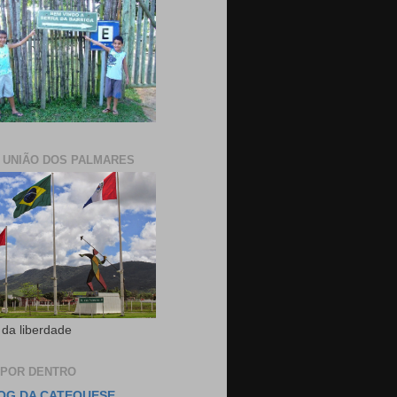
E UNIÃO DOS PALMARES
 da liberdade
 POR DENTRO
OG DA CATEQUESE