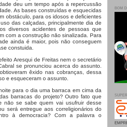
cidade deu um tempo após a repercussão
BOM D
idade. As bases construídas e esquecidas
um obstáculo, para os idosos e deficientes
r uso das calçadas, principalmente dia de
ados diversos acidentes de pessoas que
 com a construção não sinalizada. Para
ldade ainda é maior, pois não conseguem
ase constuida.
eito Aresqui de Freitas nem o secretário
bral se pronunciou acerca do assunto.
 obtioveram êxido nas cobranças, dessa
so e esqueceram o assunto.
 noite para o dia uma barraca em cima da
SUPE
 das barracas do projeto? Outro fato que
 não se sabe quem vai usufruir desse
o ou será entregue aos correligionários do
ontro à democracia? Com a palavra o
EMPRE