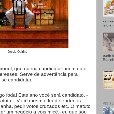
são se
isto é,
Jessie Quirino
partir 
Rubin
...
oronel, que queria candidatar um matuto
teresses. Serve de advertência para
 se candidatar.
o foda! Este ano você será candidato. -
tuto. - Você mesmo! Irá defender os
VISIT
nha, pedir votos cruzados etc. O matuto
zer um negócio a vois micê,- eu que sou