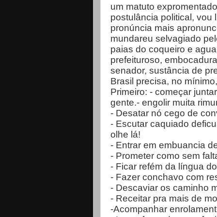
um matuto expromentado,v
postulância political, vou
pronúncia mais apronunci
mundareu selvagiado pelo
paias do coqueiro e agua
prefeituroso, embocadur
senador, sustância de pre
Brasil precisa, no mínimo,
Primeiro: - começar junta
gente.- engolir muita rimu
- Desatar nó cego de co
- Escutar caquiado deficu
olhe lá!
- Entrar em embuancia d
- Prometer como sem falt
- Ficar refém da língua d
- Fazer conchavo com res
- Descaviar os caminho 
- Receitar pra mais de mo
-Acompanhar enrolamento 