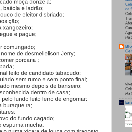
ticado moça donzela;
Cel
 baitola e ladrão;
de 
ouco de eleitor disbriado;
Cel
Tra
posição;
Afo
a xangozeiro;
Cur
Ago
 pegue e pague;
Há 
air comungado;
Blo
Cer
 nome de desmelielison Jerry;
omer porcaria ;
abada;
mal feito de candidato tabacudo;
rgulado sem rumo e sem ponto final;
viv
icado mesmo depois de banseiro;
Cele
desconhecida dentro de casa;
Há 
 pelo fundo feito ferro de engomar;
Ens
a buraqueira;
itares;
novo do fundo cagado;
de espuma mucha;
elo numa xicara de louça com tiragosto