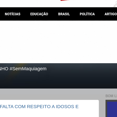
NHO #SemMaquiagem
BOM L
ALTA COM RESPEITO A IDOSOS E