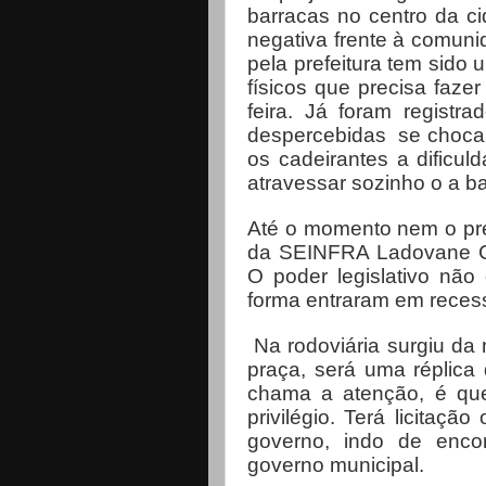
barracas no centro da 
negativa frente à comun
pela prefeitura tem sido 
físicos que precisa faze
feira. Já foram registr
despercebidas se chocam
os cadeirantes a dificu
atravessar sozinho o a b
Até o momento nem o pref
da SEINFRA Ladovane Ca
O poder legislativo não
forma entraram em reces
Na rodoviária surgiu da
praça, será uma réplica
chama a atenção, é que
privilégio. Terá licitaçã
governo, indo de enc
governo municipal.