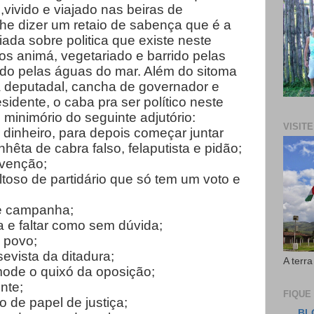
ivido e viajado nas beiras de
 lhe dizer um retaio de sabença que é a
ada sobre politica que existe neste
s animá, vegetariado e barrido pelas
do pelas águas do mar. Além do sitoma
a deputadal, cancha de governador e
sidente, o caba pra ser político neste
 minimório do seguinte adjutório:
VISIT
r dinheiro, para depois começar juntar
nhêta de cabra falso, felaputista e pidão;
nvenção;
ltoso de partidário que só tem um voto e
e campanha;
a e faltar como sem dúvida;
o povo;
evista da ditadura;
A terra
mode o quixó da oposição;
nte;
FIQUE
de papel de justiça;
BL