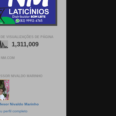
 DE VISUALIZAÇÕES DE PÁGINA
1,311,009
 NM.COM
SSOR NIVALDO MARINHO
fesor Nivaldo Marinho
u perfil completo