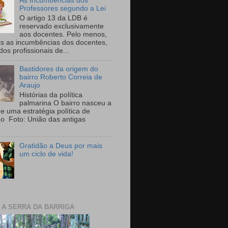
As Incumbências dos
Professores segundo a Lei
O artigo 13 da LDB é
reservado exclusivamente
aos docentes. Pelo menos,
is as incumbências dos docentes,
 dos profissionais de...
Bastidores da origem do
bairro Roberto Correia de
Araujo
Histórias da política
palmarina O bairro nasceu a
de uma estratégia política de
ho Foto: União das antigas
Gratidão a Deus por mais
um ciclo de vida!
E A SERRA DA BARRIGA