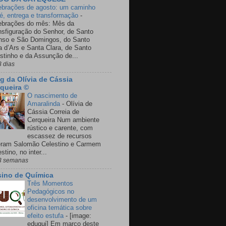
ebrações de agosto: um caminho
fé, entrega e transformação
-
ebrações do mês: Mês da
nsfiguração do Senhor, de Santo
nso e São Domingos, do Santo
a d’Ars e Santa Clara, de Santo
stinho e da Assunção de...
3 dias
g da Olívia de Cássia
queira ©
O nascimento de
Amaralinda
-
Olívia de
Cássia Correia de
Cerqueira Num ambiente
rústico e carente, com
escassez de recursos
eram Salomão Celestino e Carmem
stino, no inter...
3 semanas
ino de Química
Três Momentos
Pedagógicos no
desenvolvimento de um
oficina temática sobre
efeito estufa
-
[image:
eduqui] Em março deste