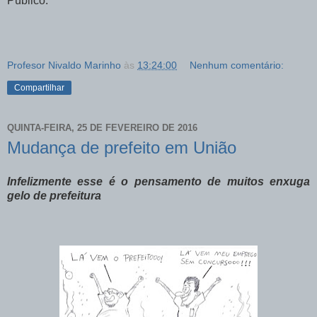
Público.
Profesor Nivaldo Marinho
às
13:24:00
Nenhum comentário:
Compartilhar
QUINTA-FEIRA, 25 DE FEVEREIRO DE 2016
Mudança de prefeito em União
Infelizmente esse é o pensamento de muitos enxuga
gelo de prefeitura