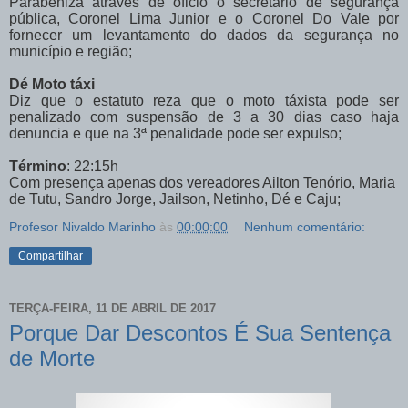
Parabeniza através de oficio o secretário de segurança
pública, Coronel Lima Junior e o Coronel Do Vale por
fornecer um levantamento do dados da segurança no
município e região;
Dé Moto táxi
Diz que o estatuto reza que o moto táxista pode ser
penalizado com suspensão de 3 a 30 dias caso haja
denuncia e que
na 3ª penalidade pode ser expulso;
Término
: 22:15h
Com presença apenas dos vereadores Ailton Tenório, Maria
de Tutu, Sandro Jorge, Jailson, Netinho, Dé e Caju;
Profesor Nivaldo Marinho
às
00:00:00
Nenhum comentário:
Compartilhar
TERÇA-FEIRA, 11 DE ABRIL DE 2017
Porque Dar Descontos É Sua Sentença
de Morte