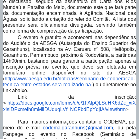
e discussão, seguido da assinatura da Carta dos Rios
Mundaú e Paraíba do Meio, documento este que fará parte
da documentação encaminhada à Agência Nacional das
Águas, solicitando a criação do referido Comitê. A lista dos
presentes será oficialmente divulgada, servindo também
como forma de comprovação da participação.
O evento é gratuito e acontecerá nas dependências
do Auditório da AESGA (Autarquia do Ensino Superior de
Garanhuns), localizado na Av. Caruaru nº 508, Heliópolis,
Garanhuns, Pernambuco, próximo à Rodoviária, a partir das
14h00min, bastando, para garantir a participação, apenas a
inscrição prévia no evento, que deve ser efetuada em
formulário online disponível no site da AESGA
(
http://www.aesga.edu.br/noticias/seminario-de-cooperacao-
tecnica-entre-estados-sera-realizado-na-
) ou diretamente no
link abaixo.
Link da inscrição:
<
https://docs.google.com/forms/d/e/1FAIpQLSdHK6dZc_xiX
xlsiDPxmeih8mMiiDUquqLVf_NCFbdEpYdjlA/viewform
>
Para maiores informações contatar o CODEMA, por
meio do e-mail
codema.garanhuns@gmail.com
, ou pela
Fanpage do evento no Facebook (Seminário de