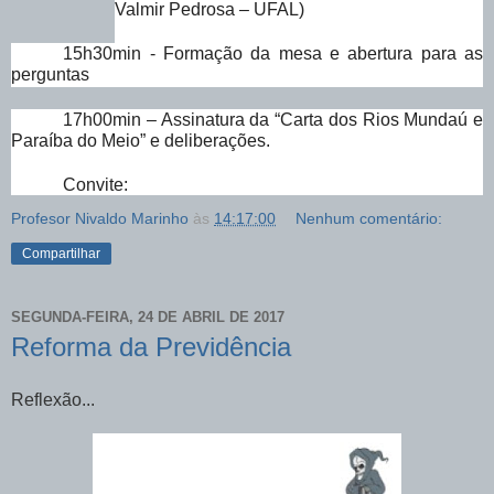
Valmir Pedrosa – UFAL)
15h30min - Formação da mesa e abertura para as
perguntas
17h00min – Assinatura da “Carta dos Rios Mundaú e
Paraíba do Meio” e deliberações.
Convite:
Profesor Nivaldo Marinho
às
14:17:00
Nenhum comentário:
Compartilhar
SEGUNDA-FEIRA, 24 DE ABRIL DE 2017
Reforma da Previdência
Reflexão...