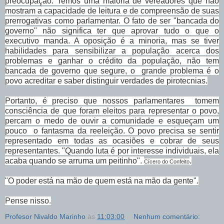
preocupação. Temos uma maioria de vereadores que não
mostram a capacidade de leitura e de compreensão de suas
prerrogativas como parlamentar. O fato de ser "bancada do
governo" não significa ter que aprovar tudo o que o
executivo manda. A oposição é a minoria, mas se tiver
habilidades para sensibilizar a população acerca dos
problemas e ganhar o crédito da população, não tem
bancada de governo que segure, o grande problema é o
povo acreditar e saber distinguir verdades de pirotecnias.
Portanto, é preciso que nossos parlamentares tomem
consciência de que foram eleitos para representar o povo,
percam o medo de ouvir a comunidade e esqueçam um
pouco o fantasma da reeleição. O povo precisa se sentir
representado em todas as ocasiões e cobrar de seus
representantes. "Quando
luta é por interesse individuais, ela
acaba quando se arruma um peitinho".
.
Cícero do Confeito
"O poder está na mão de quem está na mão da gente".
Pense nisso.
Profesor Nivaldo Marinho
às
11:03:00
Nenhum comentário: