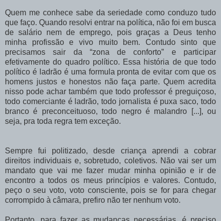
Quem me conhece sabe da seriedade como conduzo tudo
que faço. Quando resolvi entrar na política, não foi em busca
de salário nem de emprego, pois graças a Deus tenho
minha profissão e vivo muito bem. Contudo sinto que
precisamos sair da “zona de conforto” e participar
efetivamente do quadro político. Essa história de que todo
político é ladrão é uma formula pronta de evitar com que os
homens justos e honestos não faça parte. Quem acredita
nisso pode achar também que todo professor é preguiçoso,
todo comerciante é ladrão, todo jornalista é puxa saco, todo
branco é preconceituoso, todo negro é malandro [...], ou
seja, pra toda regra tem exceção.
Sempre fui politizado, desde criança aprendi a cobrar
direitos individuais e, sobretudo, coletivos. Não vai ser um
mandato que vai me fazer mudar minha opinião e ir de
encontro a todos os meus princípios e valores. Contudo,
peço o seu voto, voto consciente, pois se for para chegar
corrompido à câmara, prefiro não ter nenhum voto.
Portanto, para fazer as mudanças necessárias, é preciso