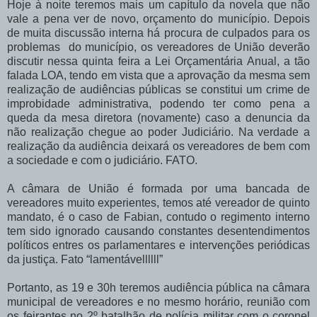
Hoje à noite teremos mais um capítulo da novela que não
vale a pena ver de novo, orçamento do município. Depois
de muita discussão interna há procura de culpados para os
problemas do município, os vereadores de União deverão
discutir nessa quinta feira a Lei Orçamentária Anual, a tão
falada LOA, tendo em vista que a aprovação da mesma sem
realização de audiências públicas se constitui um crime de
improbidade administrativa, podendo ter como pena a
queda da mesa diretora (novamente) caso a denuncia da
não realização chegue ao poder Judiciário. Na verdade a
realização da audiência deixará os vereadores de bem com
a sociedade e com o judiciário. FATO.
A câmara de União é formada por uma bancada de
vereadores muito experientes, temos até vereador de quinto
mandato, é o caso de Fabian, contudo o regimento interno
tem sido ignorado causando constantes desentendimentos
políticos entres os parlamentares e intervenções periódicas
da justiça. Fato “lamentávellllll”
Portanto, as 19 e 30h teremos audiência pública na câmara
municipal de vereadores e no mesmo horário, reunião com
os feirantes no 2º batalhão de polícia militar com o coronel