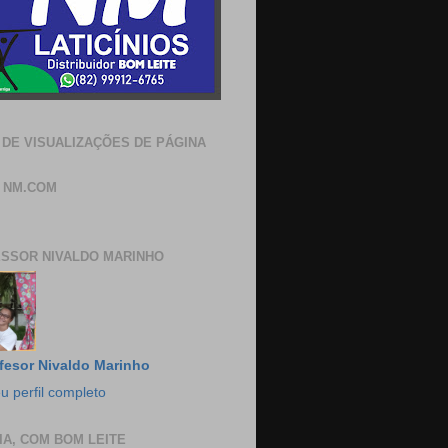
 DE VISUALIZAÇÕES DE PÁGINA
 NM.COM
SSOR NIVALDO MARINHO
fesor Nivaldo Marinho
u perfil completo
IA, COM BOM LEITE