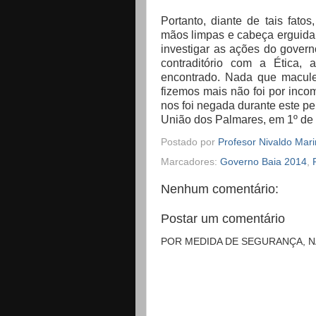
Portanto, diante de tais fat
mãos limpas e cabeça erguida
investigar as ações do govern
contraditório com a Ética,
encontrado. Nada que macul
fizemos mais não foi por inco
nos foi negada durante este pe
União dos Palmares, em 1º de
Postado por
Profesor Nivaldo Mar
Marcadores:
Governo Baia 2014
,
Nenhum comentário:
Postar um comentário
POR MEDIDA DE SEGURANÇA, 