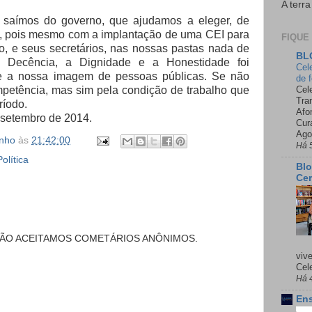
A terra
os, saímos do governo, que ajudamos a eleger, de
, pois mesmo com a implantação de uma CEI para
FIQUE
o, e seus secretários, nas nossas pastas nada de
BL
 a Decência, a Dignidade e a Honestidade foi
Cel
e a nossa imagem de pessoas públicas. Se não
de 
mpetência, mas sim pela condição de trabalho que
Cel
Tra
ríodo.
Afo
 setembro de 2014.
Cur
Ago
inho
às
21:42:00
Há 
Política
Blo
Cer
NÃO ACEITAMOS COMETÁRIOS ANÔNIMOS.
viv
Cele
Há 
Ens