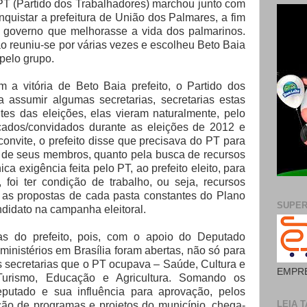
PT (Partido dos Trabalhadores) marchou junto com
quistar a prefeitura de União dos Palmares, a fim
 governo que melhorasse a vida dos palmarinos.
 reuniu-se por várias vezes e escolheu Beto Baia
 pelo grupo.
 a vitória de Beto Baia prefeito, o Partido dos
a assumir algumas secretarias, secretarias estas
es das eleições, elas vieram naturalmente, pelo
cados/convidados durante as eleições de 2012 e
onvite, o prefeito disse que precisava do PT para
e de seus membros, quanto pela busca de recursos
ca exigência feita pelo PT, ao prefeito eleito, para
 foi ter condição de trabalho, ou seja, recursos
 as propostas de cada pasta constantes do Plano
SUPE
didato na campanha eleitoral.
s do prefeito, pois, com o apoio do Deputado
ministérios em Brasília foram abertas, não só para
s secretarias que o PT ocupava – Saúde, Cultura e
EMPRE
rismo, Educação e Agricultura. Somando os
utado e sua influência para aprovação, pelos
LEIA T
ação de programas e projetos do município, chega-