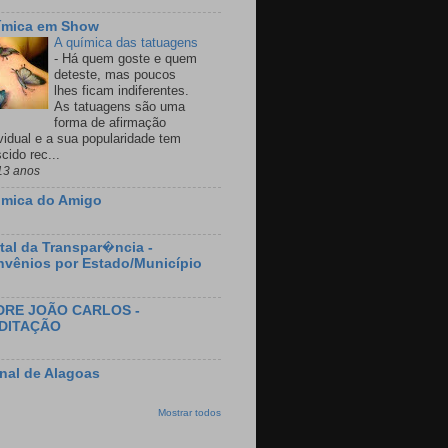
ímica em Show
A química das tatuagens
-
Há quem goste e quem
deteste, mas poucos
lhes ficam indiferentes.
As tatuagens são uma
forma de afirmação
ividual e a sua popularidade tem
cido rec...
13 anos
imica do Amigo
tal da Transpar�ncia -
vênios por Estado/Município
DRE JOÃO CARLOS -
DITAÇÃO
nal de Alagoas
Mostrar todos