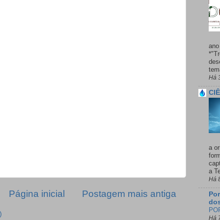
ano
*"T
des
temá
Há 
CI
a o
for
cap
a Te
Há 
Página inicial
Postagem mais antiga
Por
dos
POR
)
Há 