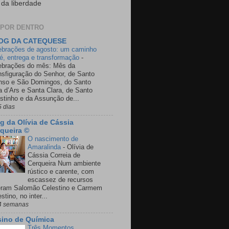
 da liberdade
 POR DENTRO
OG DA CATEQUESE
ebrações de agosto: um caminho
fé, entrega e transformação
-
ebrações do mês: Mês da
nsfiguração do Senhor, de Santo
nso e São Domingos, do Santo
a d’Ars e Santa Clara, de Santo
stinho e da Assunção de...
5 dias
g da Olívia de Cássia
queira ©
O nascimento de
Amaralinda
-
Olívia de
Cássia Correia de
Cerqueira Num ambiente
rústico e carente, com
escassez de recursos
eram Salomão Celestino e Carmem
stino, no inter...
4 semanas
ino de Química
Três Momentos