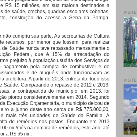
e R$ 15 milhões, em sua maioria destinados à
s de saúde, creches, quadras escolares cobertas,
VISIT
to, construção do acesso a Serra da Barriga,
 não cumpriu sua parte. As secretarias de Cultura
 recursos, por menor que fossem, para realizar
ria de Saúde nunca teve repassado mensalmente o
tuição Federal, que é 15% da arrecadação do
orme prejuízo à população usuária dos Serviços de
 o pagamento pela compra de combustível e de
issionados e de aluguéis onde funcionavam as
a prefeitura. A partir de 2013, entretanto, tudo isso
VISIT
 de Saúde. Comparando o repasse de 2012 e 2013,
as, a contrapartida do município, em 2013, foi
uação piorou consideravelmente em 2014. Segundo
 da Execução Orçamentária, o município deixou de
eiro a junho deste ano cerca de R$ 775.000,00,
e mais três unidades de Saúde da Família. A
falta de remédios nos postos. Enquanto em 2013
100 mil/mês na compra de remédios, este ano, até
ior a R$ 55 mil.