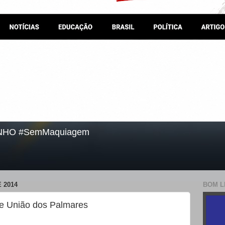
NHO #SemMaquiagem
 2014
BOM L
de União dos Palmares