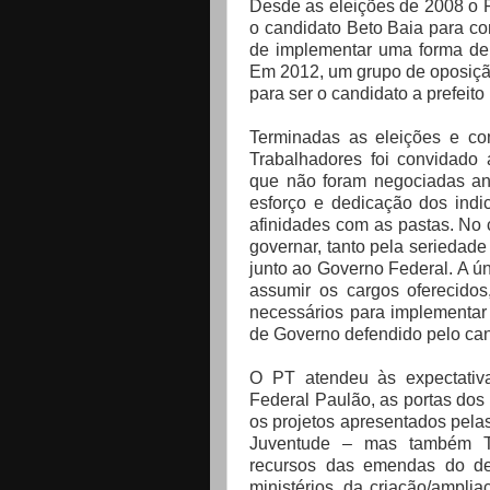
Desde as eleições de 2008 o 
o candidato Beto Baia para con
de implementar uma forma de
Em 2012, um grupo de oposição
para ser o candidato a prefeito
Terminadas as eleições e com
Trabalhadores foi convidado 
que não foram negociadas ant
esforço e dedicação dos indi
afinidades com as pastas. No c
governar, tanto pela seriedad
junto ao Governo Federal. A úni
assumir os cargos oferecidos,
necessários para implementar
de Governo defendido pelo can
O PT atendeu às expectativa
Federal Paulão, as portas dos 
os projetos apresentados pela
Juventude – mas também Tu
recursos das emendas do dep
ministérios, da criação/ampli