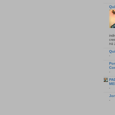
Qu
ind
cres
Há 
Qu
-
Por
Con
-
PA
ME
-
Jor
-