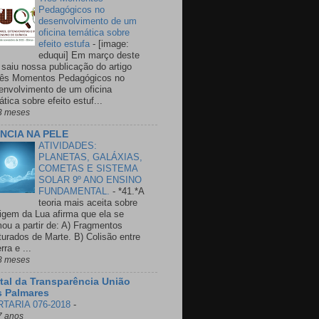
Pedagógicos no
desenvolvimento de um
oficina temática sobre
efeito estufa
-
[image:
eduqui] Em março deste
 saiu nossa publicação do artigo
rês Momentos Pedagógicos no
envolvimento de um oficina
tica sobre efeito estuf...
3 meses
ÊNCIA NA PELE
ATIVIDADES:
PLANETAS, GALÁXIAS,
COMETAS E SISTEMA
SOLAR 9º ANO ENSINO
FUNDAMENTAL.
-
*41.*A
teoria mais aceita sobre
rigem da Lua afirma que ela se
mou a partir de: A) Fragmentos
turados de Marte. B) Colisão entre
rra e ...
8 meses
tal da Transparência União
 Palmares
TARIA 076-2018
-
7 anos