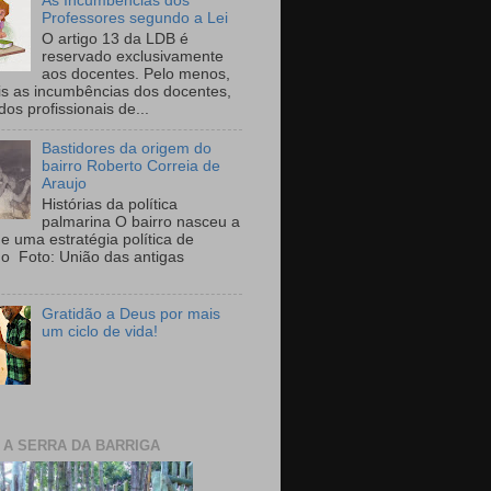
As Incumbências dos
Professores segundo a Lei
O artigo 13 da LDB é
reservado exclusivamente
aos docentes. Pelo menos,
is as incumbências dos docentes,
 dos profissionais de...
Bastidores da origem do
bairro Roberto Correia de
Araujo
Histórias da política
palmarina O bairro nasceu a
de uma estratégia política de
ho Foto: União das antigas
Gratidão a Deus por mais
um ciclo de vida!
E A SERRA DA BARRIGA