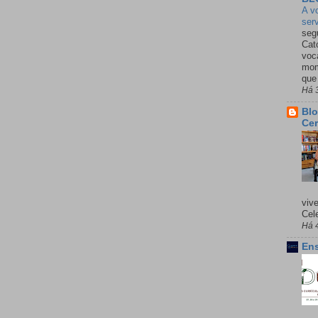
A v
ser
seg
Cató
voc
mom
que
Há 
Blo
Cer
viv
Cele
Há 
Ens