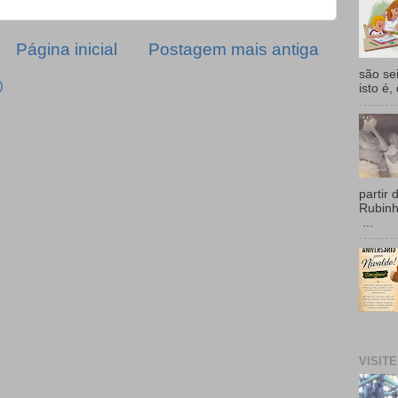
Página inicial
Postagem mais antiga
são se
)
isto é,
partir 
Rubin
...
VISIT