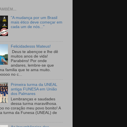
AMBÉM...
"A mudança por um Brasil
mais ético deve começar em
cada um de nós..."
Felicidadesss Mateus!
Deus te abençoe e lhe dê
muitos anos de vida!
Parabéns! Por onde
andares, lembre-se que
ma familia que te ama muito.
ooooo no c...
Primeira turma da UNEAL
antiga FUNESA em União
dos Palmares
Lembranças e saudades
dessa turma maravilhosa.
oo no coração meu povo bonito! A
ra turma da Funesa (UNEAL) de