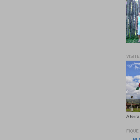
VISIT
A terra
FIQUE
BL