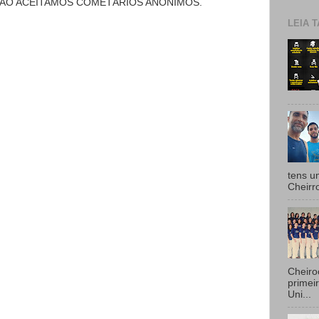
NÃO ACEITAMOS COMETÁRIOS ANÔNIMOS.
LEIA T
tens u
Cheirr
Cheiro
primei
Uni...