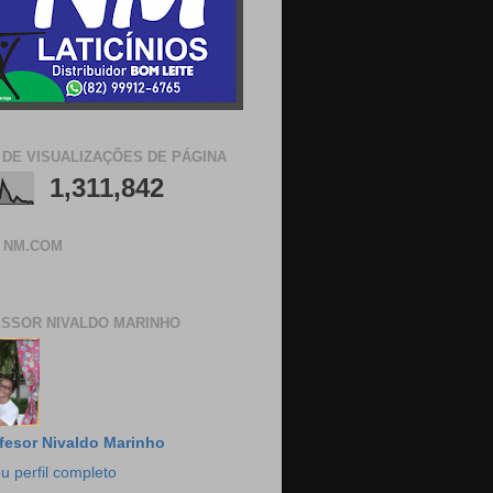
 DE VISUALIZAÇÕES DE PÁGINA
1,311,842
 NM.COM
SSOR NIVALDO MARINHO
fesor Nivaldo Marinho
u perfil completo