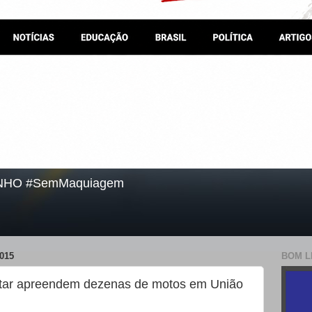
NHO #SemMaquiagem
015
BOM L
ilitar apreendem dezenas de motos em União