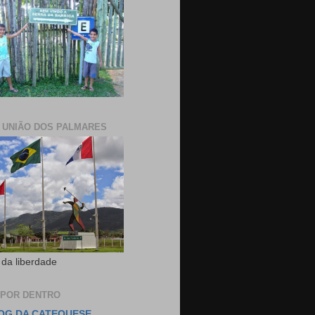
E UNIÃO DOS PALMARES
 da liberdade
 POR DENTRO
OG DA CATEQUESE