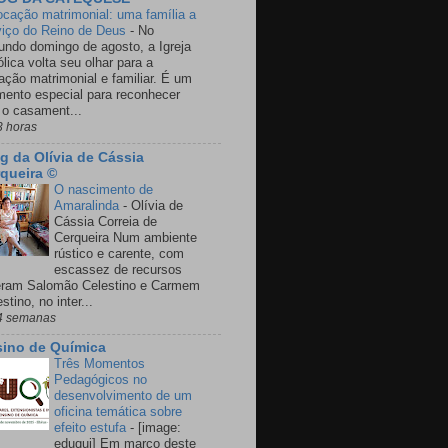
ocação matrimonial: uma família a
viço do Reino de Deus
-
No
undo domingo de agosto, a Igreja
lica volta seu olhar para a
ação matrimonial e familiar. É um
ento especial para reconhecer
 o casament...
3 horas
g da Olívia de Cássia
queira ©
O nascimento de
Amaralinda
-
Olívia de
Cássia Correia de
Cerqueira Num ambiente
rústico e carente, com
escassez de recursos
eram Salomão Celestino e Carmem
stino, no inter...
4 semanas
ino de Química
Três Momentos
Pedagógicos no
desenvolvimento de um
oficina temática sobre
efeito estufa
-
[image:
eduqui] Em março deste