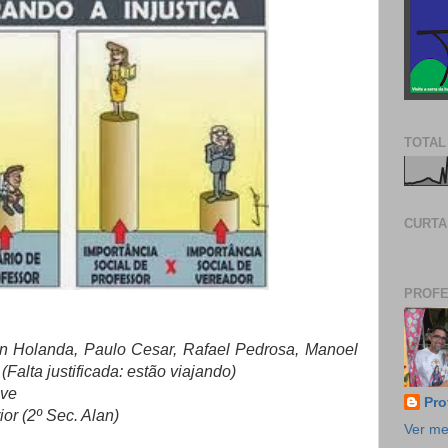
TOTAL
CURTA
PROFE
n Holanda, Paulo Cesar, Rafael Pedrosa, Manoel
Falta justificada: estão viajando)
uve
Pro
or (2º Sec. Alan)
Ver me