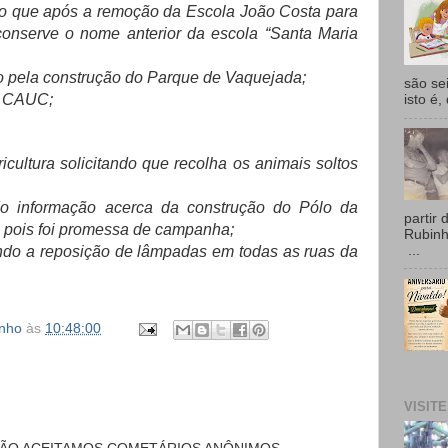
do que após a remoção da Escola João Costa para
conserve o nome anterior da escola “Santa Maria
 pela construção do Parque de Vaquejada;
são se
o CAUC;
isto é,
ricultura solicitando que recolha os animais soltos
do informação acerca da construção do Pólo da
partir 
pois foi promessa de campanha;
Rubin
...
ando a reposição de lâmpadas em todas as ruas da
inho
às
10:48:00
VISIT