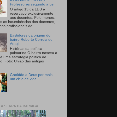
As Incumbências dos
Professores segundo a Lei
O artigo 13 da LDB é
reservado exclusivamente
aos docentes. Pelo menos,
is as incumbências dos docentes,
 dos profissionais de...
Bastidores da origem do
bairro Roberto Correia de
Araujo
Histórias da política
palmarina O bairro nasceu a
de uma estratégia política de
ho Foto: União das antigas
Gratidão a Deus por mais
um ciclo de vida!
E A SERRA DA BARRIGA