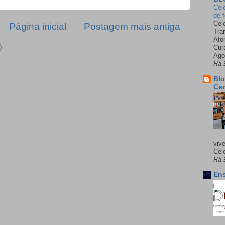
Cel
de 
Cel
Página inicial
Postagem mais antiga
Tra
Afo
)
Cur
Ago
Há 
Blo
Cer
viv
Cele
Há 
Ens