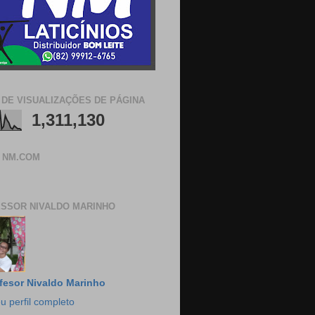
 DE VISUALIZAÇÕES DE PÁGINA
1,311,130
 NM.COM
SSOR NIVALDO MARINHO
fesor Nivaldo Marinho
u perfil completo