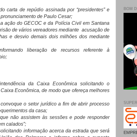
BOM D
o carta de repúdio assinada por “presidentes” e
o pronunciamento de Paulo Cesar;
 a ação do GECOC e da Polícia Civil em Santana
risão de vários vereadores mediante acusação de
lhas e desvio demais dois milhões dos mediante
formando liberação de recursos referente à
io;
rintendência da Caixa Econômica
solicitando o
 Caixa Econômica, de modo que ofereça melhores
SUPE
a convoque
o setor jurídico a fim de abrir processo
equerimentos da casa;
que não assistem às sessões e pode responder
em calados”;
olicitando informação acerca da estrada que será
EMPRE