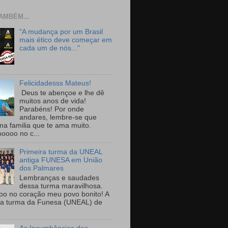
AMBÉM...
"A mudança por um Brasil
mais ético deve começar em
cada um de nós..."
Felicidadesss Mateus!
Deus te abençoe e lhe dê
muitos anos de vida!
Parabéns! Por onde
andares, lembre-se que
ma familia que te ama muito.
ooooo no c...
Primeira turma da UNEAL
antiga FUNESA em União
dos Palmares
Lembranças e saudades
dessa turma maravilhosa.
oo no coração meu povo bonito! A
ra turma da Funesa (UNEAL) de