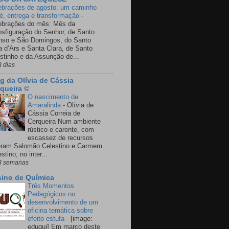
ebrações de agosto: um caminho
fé, entrega e transformação
-
ebrações do mês: Mês da
nsfiguração do Senhor, de Santo
nso e São Domingos, do Santo
a d’Ars e Santa Clara, de Santo
stinho e da Assunção de...
3 dias
g da Olívia de Cássia
queira ©
O nascimento de
Amaralinda
-
Olívia de
Cássia Correia de
Cerqueira Num ambiente
rústico e carente, com
escassez de recursos
eram Salomão Celestino e Carmem
stino, no inter...
3 semanas
ino de Química
Três Momentos
Pedagógicos no
desenvolvimento de um
oficina temática sobre
efeito estufa
-
[image:
eduqui] Em março deste