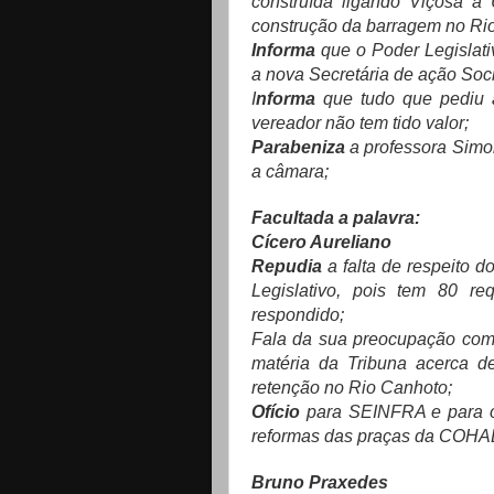
construída ligando Viçosa a
construção da barragem no Ri
Informa
que o Poder Legislativ
a nova Secretária de ação Soci
I
nforma
que tudo que pediu 
vereador não tem tido valor;
Parabeniza
a professora Simon
a câmara;
Facultada a palavra:
Cícero Aureliano
Repudia
a falta de respeito 
Legislativo, pois tem 80 re
respondido;
Fala da sua preocupação com
matéria da Tribuna acerca 
retenção no Rio Canhoto;
Ofício
para SEINFRA e para o 
reformas das praças da COHAB
Bruno Praxedes