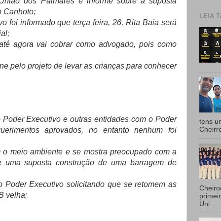
 União dos Palmares e informe sobre a suposta
o Canhoto;
LEIA T
o foi informado que terça feira, 26, Rita Baia será
al;
até agora vai cobrar como advogado, pois como
e pelo projeto de levar as crianças para conhecer
do Poder Executivo e outras entidades com o Poder
tens u
querimentos aprovados, no entanto nenhum foi
Cheirr
 o meio ambiente e se mostra preocupado com a
de uma suposta construção de uma barragem de
Poder Executivo solicitando que se retomem as
Cheiro
 velha;
primei
Uni...