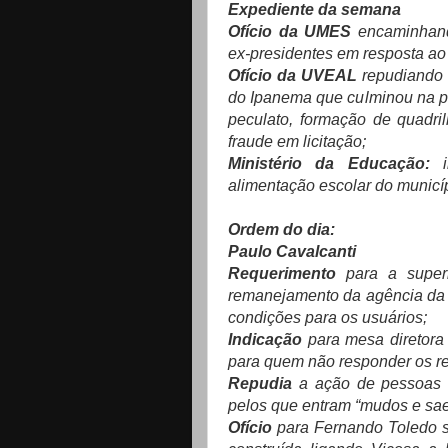
Expediente da semana
Ofício da UMES
encaminhand
ex-presidentes em resposta a
Ofício da UVEAL
repudiando
do Ipanema que culminou na p
peculato, formação de quadri
fraude em licitação;
Ministério da Educação:
in
alimentação escolar do municíp
Ordem do dia:
Paulo Cavalcanti
Requerimento
para a supe
remanejamento da agência da
condições para os usuários;
Indicação
para mesa diretor
para quem não responder os r
Repudia
a ação de pessoas 
pelos que entram “mudos e sa
Ofício
para Fernando Toledo
s