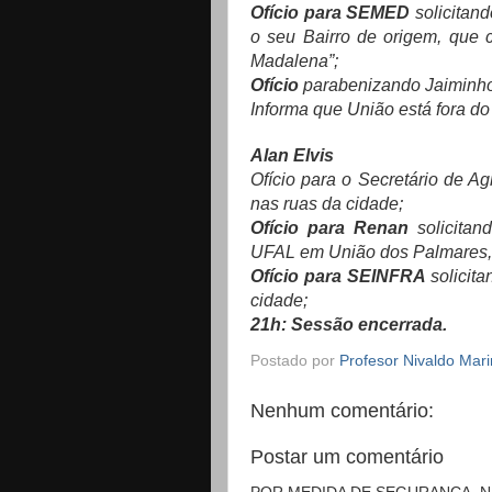
Ofício para SEMED
solicitan
o seu Bairro de origem, que 
Madalena”;
Ofício
parabenizando Jaiminho
Informa que União está fora d
Alan Elvis
Ofício para o Secretário de Ag
nas ruas da cidade;
Ofício para Renan
solicitan
UFAL em União dos Palmares, 
Ofício para SEINFRA
solicit
cidade;
21h: Sessão encerrada.
Postado por
Profesor Nivaldo Mar
Nenhum comentário:
Postar um comentário