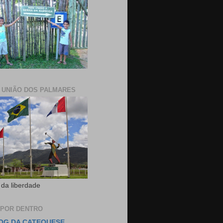
E UNIÃO DOS PALMARES
 da liberdade
 POR DENTRO
OG DA CATEQUESE