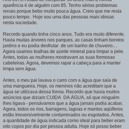
aparência é de alguém com 85. Tenho sérios problemas
renais porque bebo muito pouca água. Creio que me resta
pouco tempo.
Hoje sou uma das pessoas mais idosas
nesta sociedade.
Recordo quando tinha cinco anos. Tudo era muito diferente.
Havia muitas árvores nos parques, as casas tinham bonitos
jardins e eu podia desfrutar de um banho de chuveiro.. .
Agora usamos toalhas de azeite mineral para limpar a pele.
Antes, todas as mulheres mostravam as suas formosas
cabeleiras. Agora, devemos rapar a cabeça para a manter
limpa sem água.
Antes, o meu pai lavava o carro com a água que saía de
uma mangueira. Hoje, os meninos não acreditam que a
água se utilizava dessa forma. Recordo que havia muitos
anúncios que diziam CUIDA DA ÁGUA, só que ninguém
lhes ligava - pensávamos que a água jamais podia acabar.
Agora, todos os rios, barragens, lagoas e mantos aqüíferos
estão Irreversivelmente contaminados ou esgotados. Antes,
a quantidade de água indicada como ideal para beber eram
oito copos por dia por pessoa adulta. Hoje só posso beber