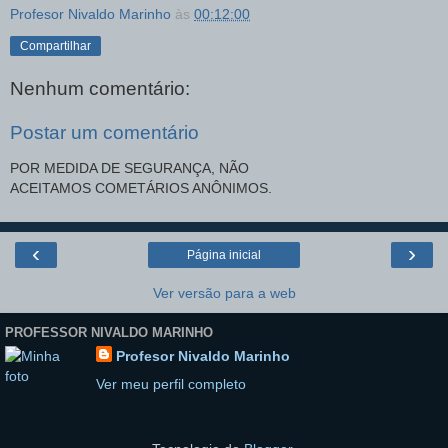
Profesor Nivaldo Marinho
às
00:12:00
Compartilhar
Nenhum comentário:
Postar um comentário
POR MEDIDA DE SEGURANÇA, NÃO
ACEITAMOS COMETÁRIOS ANÔNIMOS.
‹
›
Página inicial
Ver versão para a web
PROFESSOR NIVALDO MARINHO
Profesor Nivaldo Marinho
Ver meu perfil completo