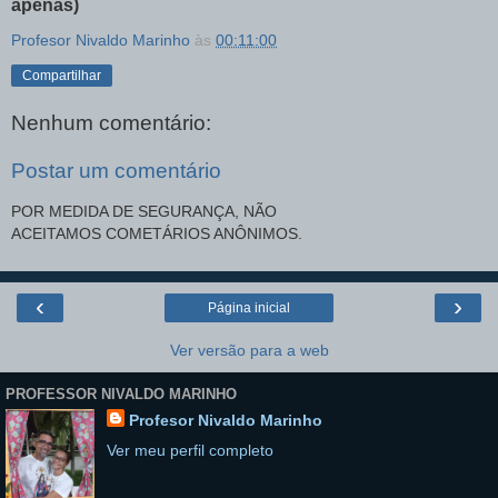
apenas)
Profesor Nivaldo Marinho
às
00:11:00
Compartilhar
Nenhum comentário:
Postar um comentário
POR MEDIDA DE SEGURANÇA, NÃO
ACEITAMOS COMETÁRIOS ANÔNIMOS.
‹
›
Página inicial
Ver versão para a web
PROFESSOR NIVALDO MARINHO
Profesor Nivaldo Marinho
Ver meu perfil completo