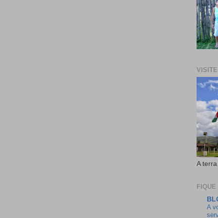
VISIT
A terra
FIQUE
BL
A v
ser