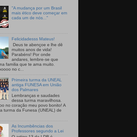
"A mudança por um Brasil
mais ético deve começar em
cada um de nós..."
Felicidadesss Mateus!
Deus te abençoe e lhe dê
muitos anos de vida!
Parabéns! Por onde
andares, lembre-se que
ma familia que te ama muito.
ooooo no c...
Primeira turma da UNEAL
antiga FUNESA em União
dos Palmares
Lembranças e saudades
dessa turma maravilhosa.
oo no coração meu povo bonito! A
ra turma da Funesa (UNEAL) de
As Incumbências dos
Professores segundo a Lei
O artigo 13 da LDB é