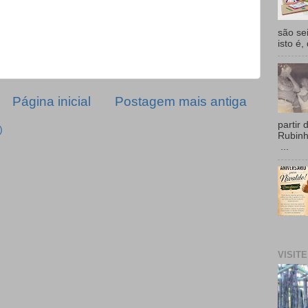
são se
isto é,
Página inicial
Postagem mais antiga
partir 
)
Rubin
...
VISIT