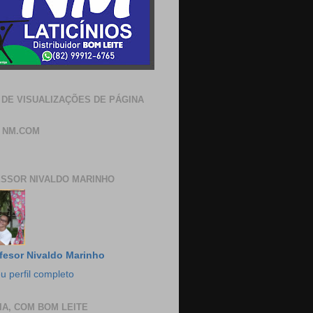
 DE VISUALIZAÇÕES DE PÁGINA
 NM.COM
SSOR NIVALDO MARINHO
fesor Nivaldo Marinho
u perfil completo
IA, COM BOM LEITE