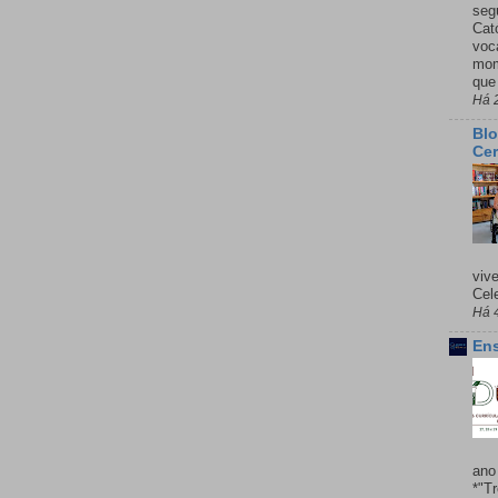
seg
Cató
voc
mom
que
Há 
Blo
Cer
viv
Cele
Há 
Ens
ano
*"T