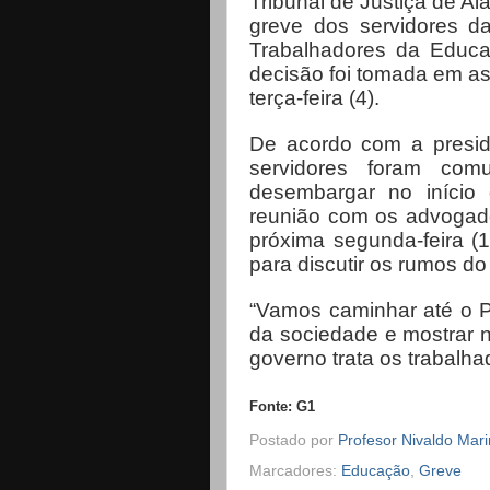
Tribunal de Justiça de Al
greve dos servidores d
Trabalhadores da Educaç
decisão foi tomada em as
terça-feira (4).
De acordo com a preside
servidores foram com
desembargar no início
reunião com os advogados
próxima segunda-feira (
para discutir os rumos do
“Vamos caminhar até o 
da sociedade e mostrar 
governo trata os trabalh
Fonte: G1
Postado por
Profesor Nivaldo Mar
Marcadores:
Educação
,
Greve