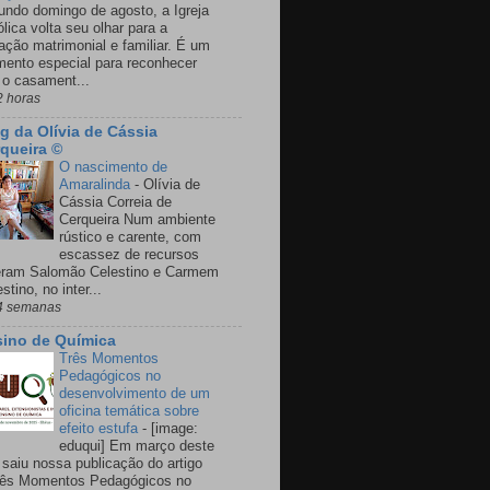
undo domingo de agosto, a Igreja
lica volta seu olhar para a
ação matrimonial e familiar. É um
ento especial para reconhecer
 o casament...
2 horas
g da Olívia de Cássia
queira ©
O nascimento de
Amaralinda
-
Olívia de
Cássia Correia de
Cerqueira Num ambiente
rústico e carente, com
escassez de recursos
eram Salomão Celestino e Carmem
stino, no inter...
4 semanas
ino de Química
Três Momentos
Pedagógicos no
desenvolvimento de um
oficina temática sobre
efeito estufa
-
[image:
eduqui] Em março deste
 saiu nossa publicação do artigo
rês Momentos Pedagógicos no