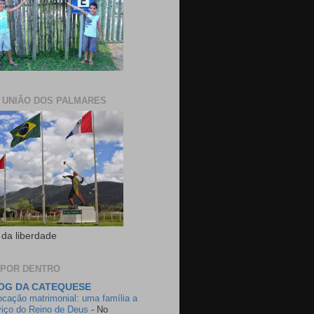
E UNIÃO DOS PALMARES
 da liberdade
 POR DENTRO
OG DA CATEQUESE
ocação matrimonial: uma família a
viço do Reino de Deus
-
No