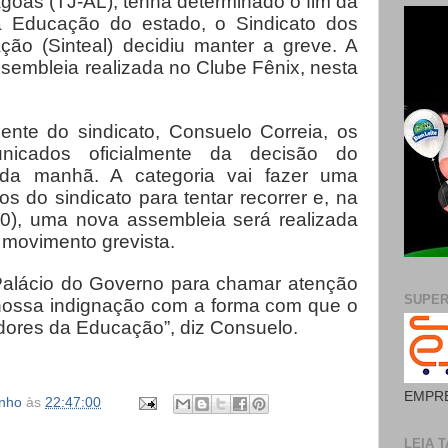
agoas (TJ-AL), tenha determinado o fim da
a Educação do estado, o Sindicato dos
ão (Sinteal) decidiu manter a greve. A
sembleia realizada no Clube Fênix, nesta
nte do sindicato, Consuelo Correia, os
unicados oficialmente da decisão do
 da manhã. A categoria vai fazer uma
 do sindicato para tentar recorrer e, na
10), uma nova assembleia será realizada
 movimento grevista.
Palácio do Governo para chamar atenção
SUPE
nossa indignação com a forma com que o
adores da Educação”, diz Consuelo.
EMPRE
inho
às
22:47:00
LEIA T