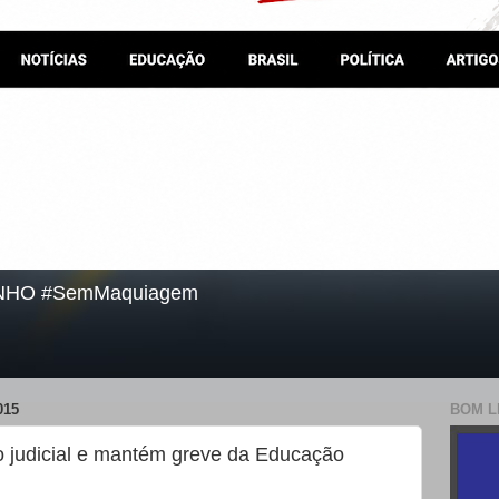
NHO #SemMaquiagem
015
BOM L
o judicial e mantém greve da Educação