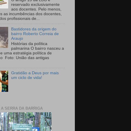
reservado exclusivamente
aos docentes. Pelo menos,
is as incumbências dos docentes,
 dos profissionais de...
Bastidores da origem do
bairro Roberto Correia de
Araujo
Histórias da política
palmarina O bairro nasceu a
de uma estratégia política de
ho Foto: União das antigas
Gratidão a Deus por mais
um ciclo de vida!
E A SERRA DA BARRIGA