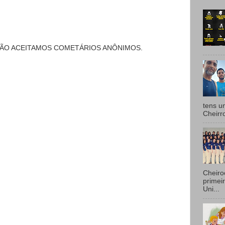
NÃO ACEITAMOS COMETÁRIOS ANÔNIMOS.
tens u
Cheirr
Cheiro
primei
Uni...