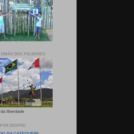
E UNIÃO DOS PALMARES
 da liberdade
 POR DENTRO
OG DA CATEQUESE