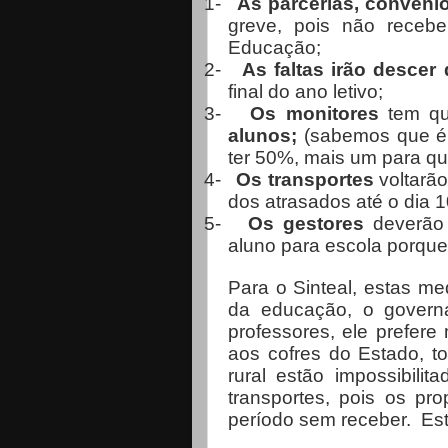
1-
As parcerias, convêni
greve, pois não recebe
Educação;
2-
As faltas irão descer
final do ano letivo;
3-
Os monitores
tem qu
alunos;
(sabemos que é i
ter 50%, mais um para qu
4-
Os transportes
voltarão
dos atrasados até o dia 1
5-
Os gestores
deverão 
aluno para escola porque
Para o Sinteal, estas me
da educação, o govern
professores, ele prefere
aos cofres do Estado, t
rural estão impossibilit
transportes, pois os pr
período sem receber. Es