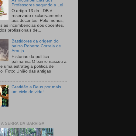
As Incumbências dos
Professores segundo a Lei
O artigo 13 da LDB é
reservado exclusivamente
aos docentes. Pelo menos,
is as incumbências dos docentes,
 dos profissionais de...
Bastidores da origem do
bairro Roberto Correia de
Araujo
Histórias da política
palmarina O bairro nasceu a
de uma estratégia política de
ho Foto: União das antigas
Gratidão a Deus por mais
um ciclo de vida!
E A SERRA DA BARRIGA