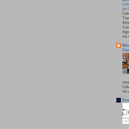
Cel
de 
Cel
Tra
Afo
Cur
Ago
Há 
Blo
Cer
viv
Cele
Há 
Ens