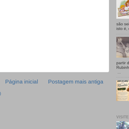
são se
isto é,
partir 
Rubin
...
Página inicial
Postagem mais antiga
)
VISIT