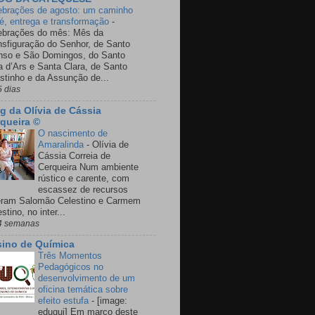
ebrações de agosto: um caminho
fé, entrega e transformação
-
ebrações do mês: Mês da
nsfiguração do Senhor, de Santo
nso e São Domingos, do Santo
a d’Ars e Santa Clara, de Santo
stinho e da Assunção de...
5 dias
g da Olívia de Cássia
queira ©
O nascimento de
Amaralinda
-
Olívia de
Cássia Correia de
Cerqueira Num ambiente
rústico e carente, com
escassez de recursos
eram Salomão Celestino e Carmem
stino, no inter...
4 semanas
ino de Química
Três Momentos
Pedagógicos no
desenvolvimento de um
oficina temática sobre
efeito estufa
-
[image:
eduqui] Em março deste