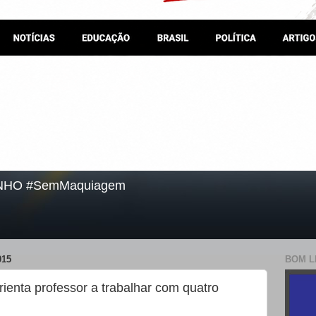
NHO #SemMaquiagem
015
BOM L
ienta professor a trabalhar com quatro