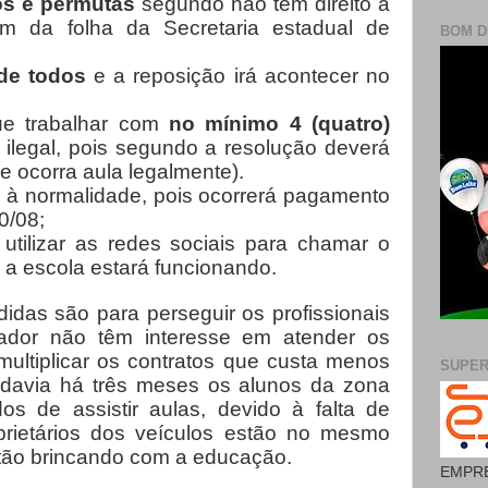
os e permutas
segundo não tem direito à
m da folha da Secretaria estadual de
BOM D
 de todos
e a reposição irá acontecer no
e trabalhar com
no mínimo 4 (quatro)
legal, pois segundo a resolução deverá
e ocorra aula legalmente).
 à normalidade, pois ocorrerá pagamento
0/08;
utilizar as redes sociais para chamar o
 a escola estará funcionando.
didas são para perseguir os profissionais
ador não têm interesse em atender os
 multiplicar os contratos que custa menos
SUPE
odavia há três meses os alunos da zona
ados de assistir aulas, devido à falta de
oprietários dos veículos estão no mesmo
tão brincando com a educação.
EMPRE