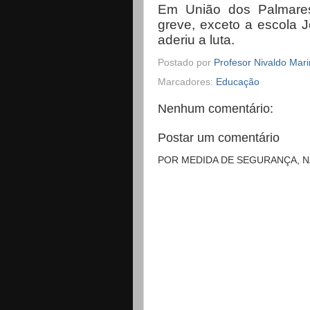
Em União dos Palmares
greve, exceto a escola 
aderiu a luta.
Postado por
Profesor Nivaldo Mar
Marcadores:
Educação
Nenhum comentário:
Postar um comentário
POR MEDIDA DE SEGURANÇA, 