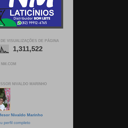
 DE VISUALIZAÇÕES DE PÁGINA
1,311,522
 NM.COM
SSOR NIVALDO MARINHO
fesor Nivaldo Marinho
u perfil completo