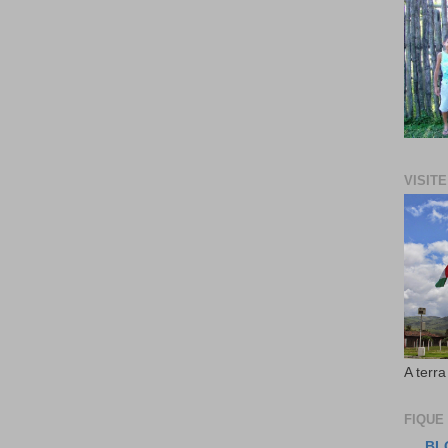
VISIT
A terra
FIQUE
BL