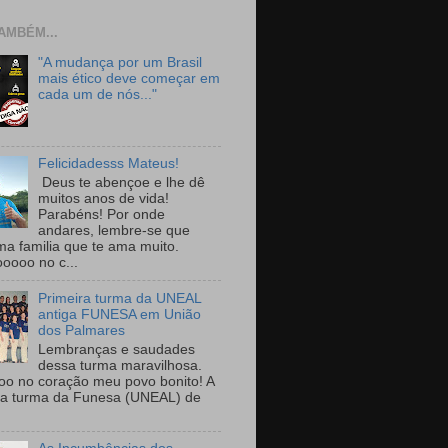
AMBÉM...
"A mudança por um Brasil
mais ético deve começar em
cada um de nós..."
Felicidadesss Mateus!
Deus te abençoe e lhe dê
muitos anos de vida!
Parabéns! Por onde
andares, lembre-se que
ma familia que te ama muito.
ooooo no c...
Primeira turma da UNEAL
antiga FUNESA em União
dos Palmares
Lembranças e saudades
dessa turma maravilhosa.
oo no coração meu povo bonito! A
ra turma da Funesa (UNEAL) de