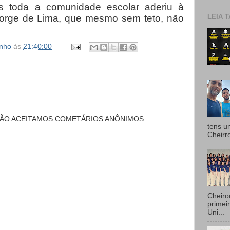
 toda a comunidade escolar aderiu à
LEIA T
Jorge de Lima, que mesmo sem teto, não
inho
às
21:40:00
NÃO ACEITAMOS COMETÁRIOS ANÔNIMOS.
tens u
Cheirr
Cheiro
primei
Uni...