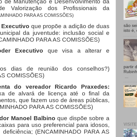
o de Manutenção e Desenvolvimento da
 Valorização dos Profissionais da
AMINHADO PARA AS COMISSÕES)
r Executivo
que propõe a adição de duas
são se
isto é,
nicipal da juventude: inclusão social e
CAMINHADO PARA AS COMISSÕES)
der Executivo
que visa a alterar e
partir 
 os dias de reunião dos conselhos?)
Rubin
AS COMISSÕES)
...
nta do vereador Ricardo Praxedes:
a de alvará de licença até o final da
entos, que fazem uso de áreas públicas,
MINHADO PARA AS COMISSÕES)
ador Manoel Balbino
que dispõe sobre a
aixas para uso preferencial para idosos,
VISIT
deficiência;
(ENCAMINHADO PARA AS