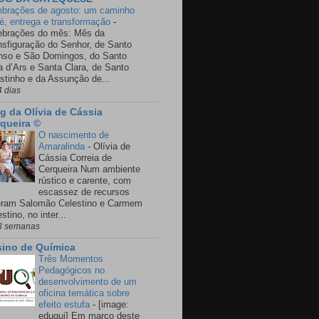
ebrações de agosto: um caminho
fé, entrega e transformação
-
ebrações do mês: Mês da
nsfiguração do Senhor, de Santo
nso e São Domingos, do Santo
a d’Ars e Santa Clara, de Santo
stinho e da Assunção de...
4 dias
g da Olívia de Cássia
queira ©
O nascimento de
Amaralinda
-
Olívia de
Cássia Correia de
Cerqueira Num ambiente
rústico e carente, com
escassez de recursos
eram Salomão Celestino e Carmem
stino, no inter...
3 semanas
ino de Química
Três Momentos
Pedagógicos no
desenvolvimento de um
oficina temática sobre
efeito estufa
-
[image:
eduqui] Em março deste