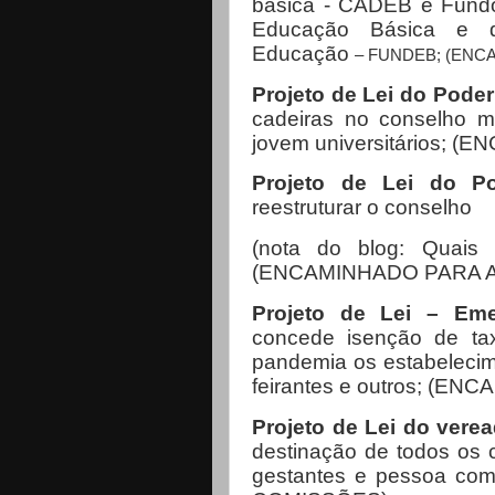
básica - CADEB e
Fund
Educação Básica e de
Educação
– FUNDEB; (ENC
Projeto de Lei do Pode
cadeiras no conselho mu
jovem universitários;
(EN
Projeto de Lei do Po
reestruturar o conselho
(nota do blog: Quais
(ENCAMINHADO PARA 
Projeto de Lei – Eme
concede isenção de tax
pandemia os estabelecim
feirantes e outros;
(ENCA
Projeto de Lei do vere
destinação de todos os c
gestantes e pessoa com 