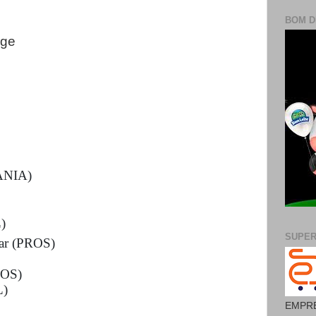
BOM D
rge
ANIA)
)
SUPE
ar (PROS)
ROS)
L)
EMPRE