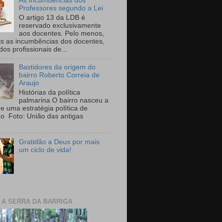
As Incumbências dos
Professores segundo a Lei
O artigo 13 da LDB é
reservado exclusivamente
aos docentes. Pelo menos,
is as incumbências dos docentes,
 dos profissionais de...
Bastidores da origem do
bairro Roberto Correia de
Araujo
Histórias da política
palmarina O bairro nasceu a
de uma estratégia política de
ho Foto: União das antigas
Gratidão a Deus por mais
um ciclo de vida!
E A SERRA DA BARRIGA