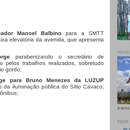
eador Manoel Balbino
para a SMTT
aixa elevatória da avenida, que apresenta
VISIT
Jorge
parabenizando o secretário de
to pelos trabalhos realizados, sobretudo
io gordo;
rge para Bruno Menezes da LUZUP
o da iluminação pública do Sítio Cavaco,
ônibus;
A terra
FIQUE
BL