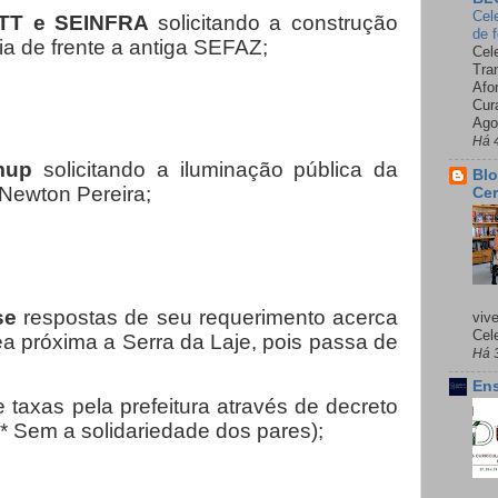
Cel
MTT e SEINFRA
solicitando a construção
de 
ia de frente a antiga SEFAZ;
Cel
Tra
Afo
Cur
Ago
Há 
imup
solicitando a iluminação pública da
Blo
Newton Pereira;
Cer
 se
respostas de seu requerimento acerca
viv
Cele
a próxima a Serra da Laje, pois passa de
Há 
Ens
taxas pela prefeitura através de decreto
 Sem a solidariedade dos pares);