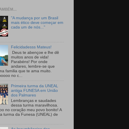
AMBÉM...
"A mudança por um Brasil
mais ético deve começar em
cada um de nós..."
Felicidadesss Mateus!
Deus te abençoe e lhe dê
muitos anos de vida!
Parabéns! Por onde
andares, lembre-se que
ma familia que te ama muito.
ooooo no c...
Primeira turma da UNEAL
antiga FUNESA em União
dos Palmares
Lembranças e saudades
dessa turma maravilhosa.
oo no coração meu povo bonito! A
ra turma da Funesa (UNEAL) de