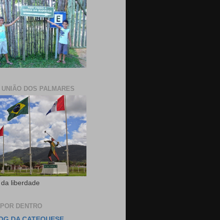
E UNIÃO DOS PALMARES
 da liberdade
 POR DENTRO
OG DA CATEQUESE