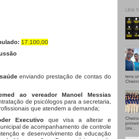
LEIA T
mulado:
17.100,00
cussão
:
e saúde
enviando prestação de contas do
tens u
Cheirr
semed ao vereador Manoel Messias
tratação de psicólogos para a secretaria,
profissionais que atendem a demanda;
Cheiro
der Executivo
que visa a alterar e
primei
 municipal de acompanhamento de controle
Uni...
utenção e desenvolvimento da educação