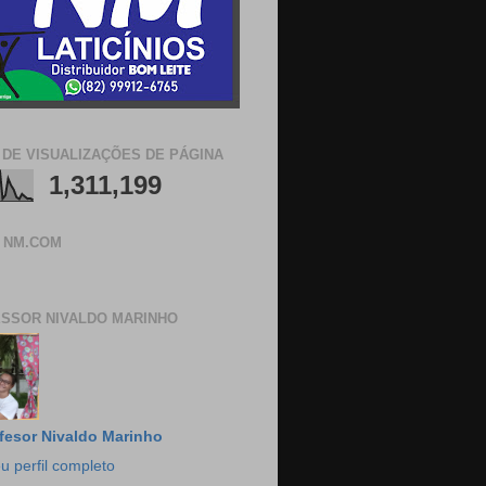
 DE VISUALIZAÇÕES DE PÁGINA
1,311,199
 NM.COM
SSOR NIVALDO MARINHO
fesor Nivaldo Marinho
u perfil completo