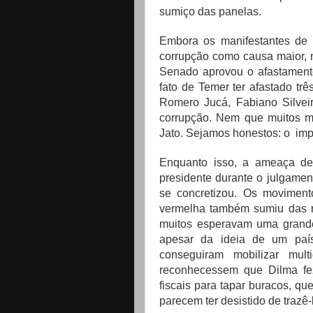
sumiço das panelas.
Embora os manifestantes de
corrupção como causa maior, 
Senado aprovou o afastament
fato de Temer ter afastado tr
Romero Jucá, Fabiano Silvei
corrupção. Nem que muitos mi
Jato. Sejamos honestos: o imp
Enquanto isso, a ameaça de 
presidente durante o julgam
se concretizou. Os movimento
vermelha também sumiu das r
muitos esperavam uma grande
apesar da ideia de um país
conseguiram mobilizar mul
reconhecessem que Dilma fe
fiscais para tapar buracos, que
parecem ter desistido de trazê-l