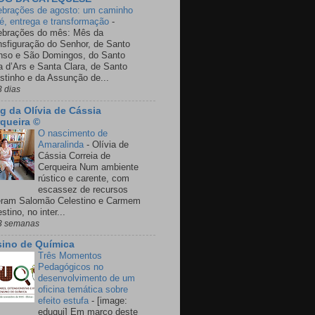
ebrações de agosto: um caminho
fé, entrega e transformação
-
ebrações do mês: Mês da
nsfiguração do Senhor, de Santo
nso e São Domingos, do Santo
a d’Ars e Santa Clara, de Santo
stinho e da Assunção de...
3 dias
g da Olívia de Cássia
queira ©
O nascimento de
Amaralinda
-
Olívia de
Cássia Correia de
Cerqueira Num ambiente
rústico e carente, com
escassez de recursos
eram Salomão Celestino e Carmem
stino, no inter...
3 semanas
ino de Química
Três Momentos
Pedagógicos no
desenvolvimento de um
oficina temática sobre
efeito estufa
-
[image:
eduqui] Em março deste