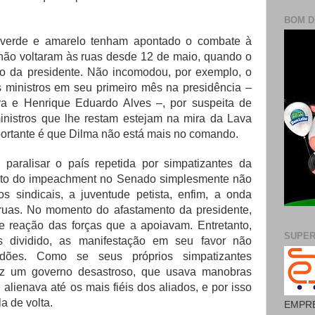
BOM D
 verde e amarelo tenham apontado o combate à
não voltaram às ruas desde 12 de maio, quando o
o da presidente. Não incomodou, por exemplo, o
ês ministros em seu primeiro mês na presidência –
ra e Henrique Eduardo Alves –, por suspeita de
nistros que lhe restam estejam na mira da Lava
ortante é que Dilma não está mais no comando.
paralisar o país repetida por simpatizantes da
ento do impeachment no Senado simplesmente não
s sindicais, a juventude petista, enfim, a onda
uas. No momento do afastamento da presidente,
 reação das forças que a apoiavam. Entretanto,
SUPE
 dividido, as manifestação em seu favor não
tidões. Como se seus próprios simpatizantes
z um governo desastroso, que usava manobras
 alienava até os mais fiéis dos aliados, e por isso
a de volta.
EMPRE