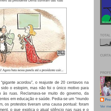
hment da presidente Dilma sumiram das ruas
TOTAL
CURTA
PROFE
gigante acordou”, o reajuste de 20 centavos na
sido o estopim, mas não foi o único motivo para
em às ruas. Reclamava-se muito do governo, da
timentos em educação e saúde. Pedia-se um “mundo
Pro
m, os protestos tiveram uma causa pontual: foram
Ver me
ent. o que explica o atual silêncio nas ruas e o