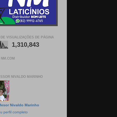
 DE VISUALIZAÇÕES DE PÁGINA
1,310,843
 NM.COM
SSOR NIVALDO MARINHO
fesor Nivaldo Marinho
u perfil completo