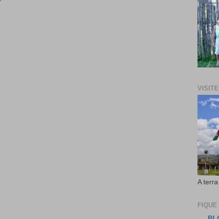
VISIT
A terra
FIQUE
BL