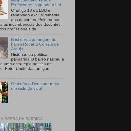
As Incumbências dos
Professores segundo a Lei
O artigo 13 da LDB é
reservado exclusivamente
aos docentes. Pelo menos,
is as incumbências dos docentes,
 dos profissionais de...
Bastidores da origem do
bairro Roberto Correia de
Araujo
Histórias da política
palmarina O bairro nasceu a
de uma estratégia política de
ho Foto: União das antigas
Gratidão a Deus por mais
um ciclo de vida!
E A SERRA DA BARRIGA