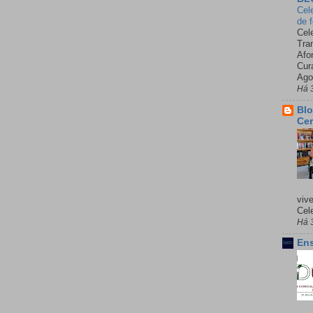
Cel
de 
Cel
Tra
Afo
Cur
Ago
Há 
Blo
Cer
viv
Cele
Há 
Ens