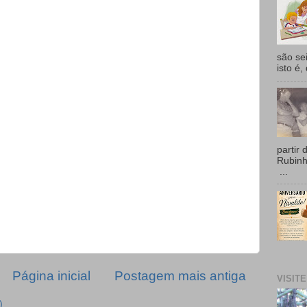
são se
isto é,
partir 
Rubin
...
Página inicial
Postagem mais antiga
VISIT
)