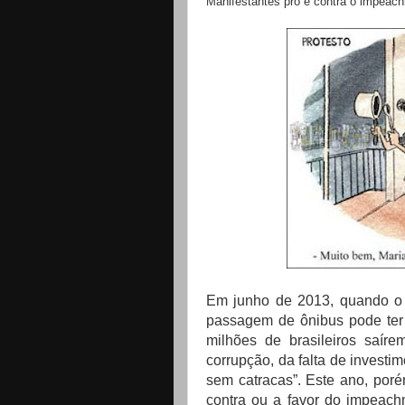
Manifestantes pró e contra o impeac
Em junho de 2013, quando o “
passagem de ônibus pode ter 
milhões de brasileiros saír
corrupção, da falta de inves
sem catracas”. Este ano, poré
contra ou a favor do impeachm