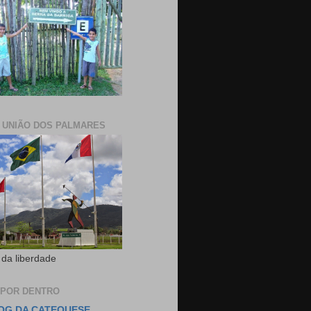
E UNIÃO DOS PALMARES
 da liberdade
 POR DENTRO
OG DA CATEQUESE