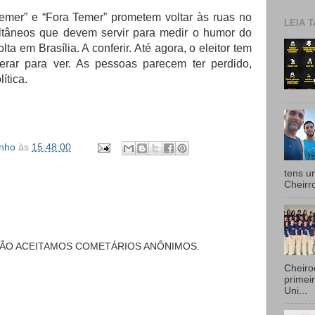
emer” e “Fora Temer” prometem voltar às ruas no
LEIA T
ltâneos que devem servir para medir o humor do
lta em Brasília. A conferir. Até agora, o eleitor tem
rar para ver. As pessoas parecem ter perdido,
ítica.
inho
às
15:48:00
tens u
Cheirr
NÃO ACEITAMOS COMETÁRIOS ANÔNIMOS.
Cheiro
primei
Uni...