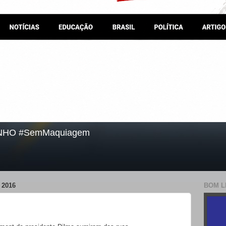
NHO #SemMaquiagem
 2016
BOM L