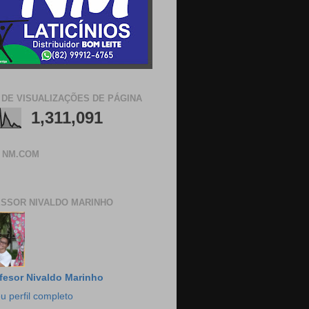
 DE VISUALIZAÇÕES DE PÁGINA
1,311,091
 NM.COM
SSOR NIVALDO MARINHO
fesor Nivaldo Marinho
u perfil completo