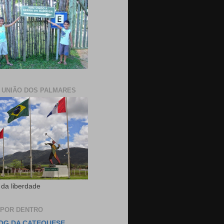
E UNIÃO DOS PALMARES
 da liberdade
 POR DENTRO
OG DA CATEQUESE