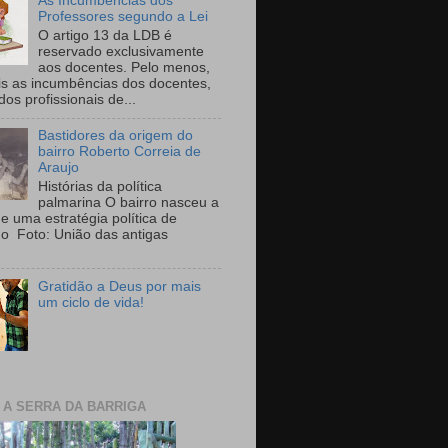
As Incumbências dos
Professores segundo a Lei
O artigo 13 da LDB é
reservado exclusivamente
aos docentes. Pelo menos,
is as incumbências dos docentes,
 dos profissionais de...
Bastidores da origem do
bairro Roberto Correia de
Araujo
Histórias da política
palmarina O bairro nasceu a
de uma estratégia política de
ho Foto: União das antigas
Gratidão a Deus por mais
um ciclo de vida!
E A SERRA DA BARRIGA