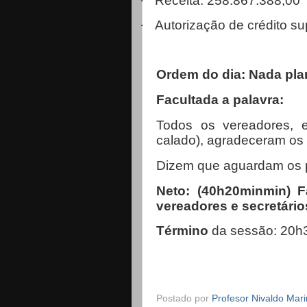
·
Receita: 258.867.388,00
·
Autorização de crédito s
Ordem do dia: Nada pla
Facultada a palavra:
Todos os vereadores, e
calado), agradeceram os
Dizem que aguardam os p
Neto: (40h20minmin) 
vereadores e secretário
Término
da sessão: 20h
Postado por
Profesor Nivaldo Mar