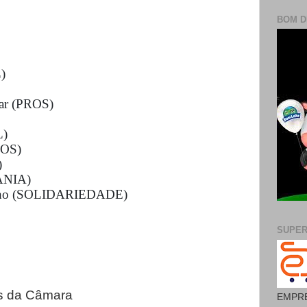
BOM D
)
ar (PROS)
L)
ROS)
)
ANIA)
inho (SOLIDARIEDADE)
SUPE
:
s da Câmara
EMPRE