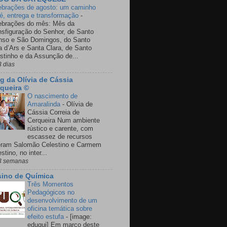
ebrações de agosto: um caminho
fé, entrega e transformação
-
ebrações do mês: Mês da
nsfiguração do Senhor, de Santo
nso e São Domingos, do Santo
a d’Ars e Santa Clara, de Santo
stinho e da Assunção de...
3 dias
g da Olívia de Cássia
queira ©
O nascimento de
Amaralinda
-
Olívia de
Cássia Correia de
Cerqueira Num ambiente
rústico e carente, com
escassez de recursos
eram Salomão Celestino e Carmem
stino, no inter...
3 semanas
ino de Química
Três Momentos
Pedagógicos no
desenvolvimento de um
oficina temática sobre
efeito estufa
-
[image:
eduqui] Em março deste