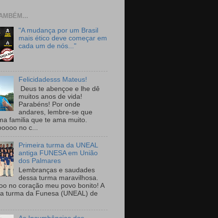
AMBÉM...
"A mudança por um Brasil
mais ético deve começar em
cada um de nós..."
Felicidadesss Mateus!
Deus te abençoe e lhe dê
muitos anos de vida!
Parabéns! Por onde
andares, lembre-se que
ma familia que te ama muito.
ooooo no c...
Primeira turma da UNEAL
antiga FUNESA em União
dos Palmares
Lembranças e saudades
dessa turma maravilhosa.
oo no coração meu povo bonito! A
ra turma da Funesa (UNEAL) de