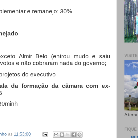
uplementar e remanejo: 30%
nejado
xceto Almir Belo (entrou mudo e saiu
VISIT
 votos e não cobraram nada do governo;
rojetos do executivo
Fala da formação da câmara com ex-
s
30minh
A terra
FIQUE
inho
às
11:53:00
BL