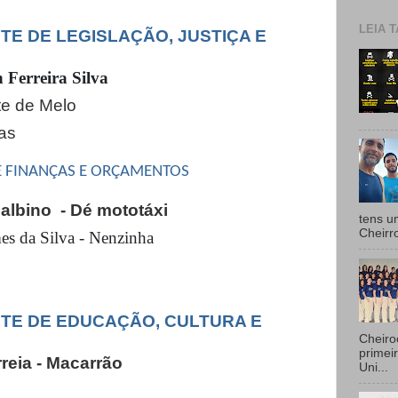
LEIA T
E DE LEGISLAÇÃO, JUSTIÇA E
 Ferreira Silva
e de Melo
as
 FINANÇAS E ORÇAMENTOS
albino
- Dé mototáxi
tens u
Cheirr
s da Silva - Nenzinha
TE DE EDUCAÇÃO, CULTURA E
Cheiro
primei
eia - Macarrão
Uni...