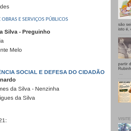
edes
OBRAS E SERVIÇOS PÚBLICOS
são se
isto é,
 Silva - Preguinho
ia
nte Melo
partir 
Rubin
NCIA SOCIAL E DEFESA DO CIDADÃO
...
nardo
es da Silva - Nenzinha
gues da Silva
VISIT
21: