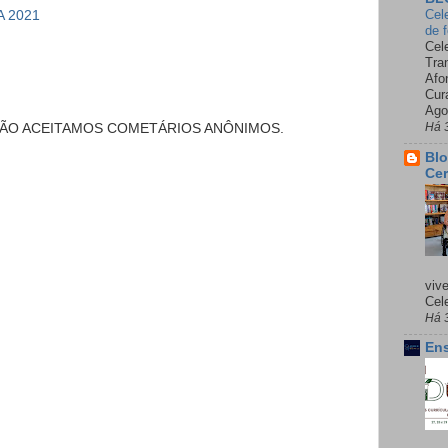
Cel
 2021
de 
Cel
Tra
Afo
Cur
Ago
Há 
NÃO ACEITAMOS COMETÁRIOS ANÔNIMOS.
Blo
Cer
viv
Cele
Há 
Ens