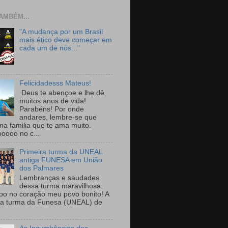
AMBÉM...
"A mudança por um Brasil
mais ético deve começar em
cada um de nós..."
Felicidadesss Mateus!
Deus te abençoe e lhe dê
muitos anos de vida!
Parabéns! Por onde
andares, lembre-se que
ma familia que te ama muito.
ooooo no c...
Primeira turma da UNEAL
antiga FUNESA em União
dos Palmares
Lembranças e saudades
dessa turma maravilhosa.
oo no coração meu povo bonito! A
ra turma da Funesa (UNEAL) de