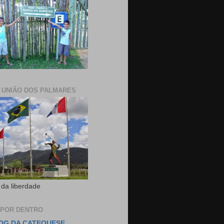
E UNIÃO DOS PALMARES
 da liberdade
 POR DENTRO
OG DA CATEQUESE