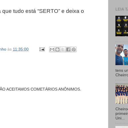
LEIA T
 que tudo está “SERTO” e deixa o
inho
às
11:35:00
tens u
Cheirr
NÃO ACEITAMOS COMETÁRIOS ANÔNIMOS.
Cheiro
primei
Uni...