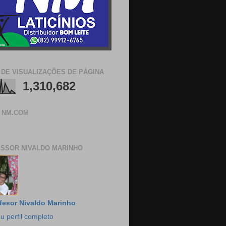
 DE VISUALIZAÇÕES DE PÁGINA
1,310,682
 NM.COM
SSOR NIVALDO MARINHO
fesor Nivaldo Marinho
u perfil completo