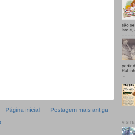
são se
isto é,
partir 
Rubin
...
Página inicial
Postagem mais antiga
)
VISIT