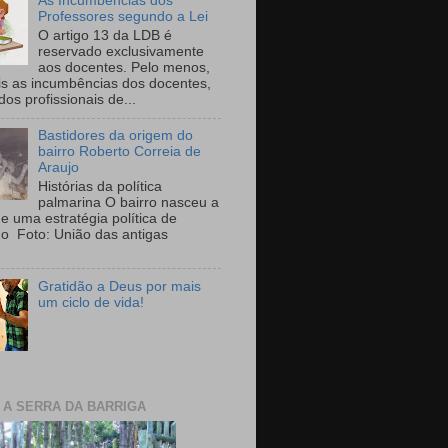
As Incumbências dos
Professores segundo a Lei
O artigo 13 da LDB é
reservado exclusivamente
aos docentes. Pelo menos,
is as incumbências dos docentes,
 dos profissionais de...
Bastidores da origem do
bairro Roberto Correia de
Araujo
Histórias da política
palmarina O bairro nasceu a
de uma estratégia política de
ho Foto: União das antigas
Gratidão a Deus por mais
um ciclo de vida!
E A SERRA DA BARRIGA