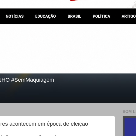
NHO #SemMaquiagem
BOM L
gres acontecem em época de eleição