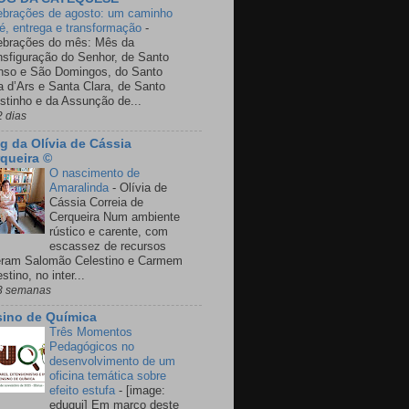
ebrações de agosto: um caminho
fé, entrega e transformação
-
ebrações do mês: Mês da
nsfiguração do Senhor, de Santo
nso e São Domingos, do Santo
a d’Ars e Santa Clara, de Santo
stinho e da Assunção de...
2 dias
g da Olívia de Cássia
queira ©
O nascimento de
Amaralinda
-
Olívia de
Cássia Correia de
Cerqueira Num ambiente
rústico e carente, com
escassez de recursos
eram Salomão Celestino e Carmem
stino, no inter...
3 semanas
ino de Química
Três Momentos
Pedagógicos no
desenvolvimento de um
oficina temática sobre
efeito estufa
-
[image:
eduqui] Em março deste