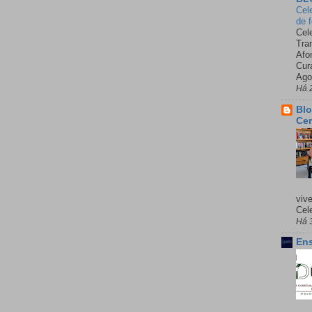
Cel
de 
Cel
Tra
Afo
Cur
Ago
Há 
Blo
Cer
viv
Cele
Há 
Ens