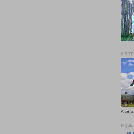
VISIT
A terra
FIQUE
BL