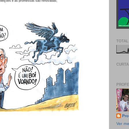
 eleições e as promessas são renovadas;
TOTAL
CURTA
PROFE
Pro
Ver me