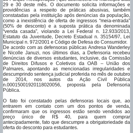
29 e 30 deste mês. O documento solicita informações e
providências a respeito de práticas abusivas, também
constatadas pela instituição após denúncias da população,
como a inexistência de oferta de ingressos “meia-entrada”
(50% de desconto) e a suposta prática da denominada
“venda casada”, violando a
Lei Federal n. 12.933/2013,
Estatuto da Juventude, Decreto Estadual n. 35154/97, Lei
Municipal n. 972/2001 e Código de Defesa do Consumidor.
De acordo com as defensoras públicas Andresa Wanderley
e Nicolle Januzi, nos últimos dias, a Defensoria recebeu
denúncias de diversos estudantes, inclusive, da Comissão
de Direitos Difusos e Coletivos da OAB – União dos
Palmares, apontando as mencionadas irregularidades e
descumprindo sentença judicial proferida no mês de outubro
de 2014, nos autos da Ação Civil Pública
n.
00015001920118020056, proposta pela Defensoria
Pública.
O fato foi constatado pelas defensoras locais que, ao
entrarem em contato com um dos pontos de venda,
confirmaram que os ingressos estão sendo vendidos ao
preço único de R$ 40, para quem comprar
antecipadamente, fato que descumpre a obrigatoriedade da
oferta do desconto para estudantes.