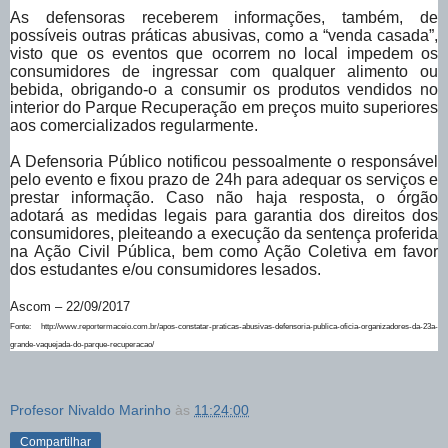
As defensoras receberem informações, também, de
possíveis outras práticas abusivas, como a “venda casada”,
visto que os eventos que ocorrem no local impedem os
consumidores de ingressar com qualquer alimento ou
bebida, obrigando-o a consumir os produtos vendidos no
interior do Parque Recuperação em preços muito superiores
aos comercializados regularmente.
A Defensoria Público notificou pessoalmente o responsável
pelo evento e fixou prazo de 24h para adequar os serviços e
prestar informação. Caso não haja resposta, o órgão
adotará as medidas legais para garantia dos direitos dos
consumidores, pleiteando a execução da sentença proferida
na Ação Civil Pública, bem como Ação Coletiva em favor
dos estudantes e/ou consumidores lesados.
Ascom – 22/09/2017
Fonte: http://www.reportermaceio.com.br/apos-constatar-praticas-abusivas-defensoria-publica-oficia-organizadores-da-23a-
grande-vaquejada-do-parque-recuperacao/
Profesor Nivaldo Marinho
às
11:24:00
Compartilhar