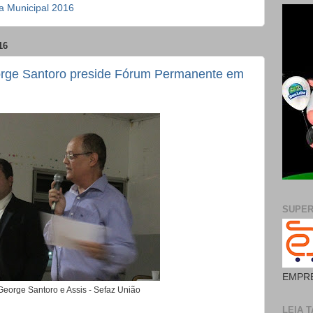
a Municipal 2016
16
orge Santoro preside Fórum Permanente em
SUPE
EMPRE
George Santoro e Assis - Sefaz União
LEIA T