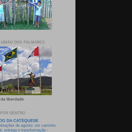
E UNIÃO DOS PALMARES
 da liberdade
 POR DENTRO
OG DA CATEQUESE
ebrações de agosto: um caminho
fé, entrega e transformação
-