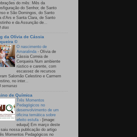
ebrações do mês: Mês da
nsfiguração do Senhor, de Santo
nso e São Domingos, do Santo
a d’Ars e Santa Clara, de Santo
stinho e da Assunção de...
4 dias
g da Olívia de Cássia
queira ©
O nascimento de
Amaralinda
-
Olívia de
Cássia Correia de
Cerqueira Num ambiente
rústico e carente, com
escassez de recursos
eram Salomão Celestino e Carmem
stino, no inter...
4 semanas
ino de Química
Três Momentos
Pedagógicos no
desenvolvimento de um
oficina temática sobre
efeito estufa
-
[image:
eduqui] Em março deste
 saiu nossa publicação do artigo
rês Momentos Pedagógicos no