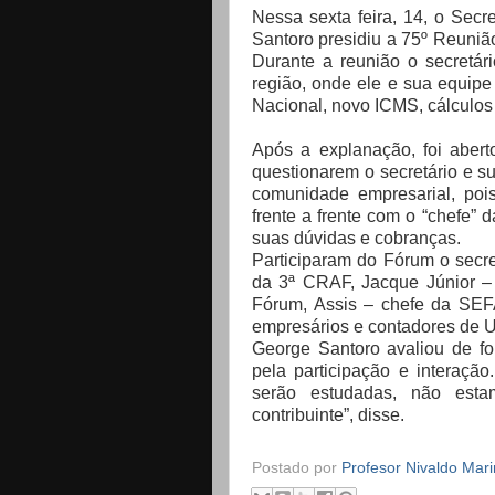
Nessa sexta feira, 14, o Sec
Santoro presidiu a 75º Reuni
Durante a reunião o secretár
região, onde ele e sua equipe
Nacional, novo ICMS, cálculos
Após a explanação, foi abert
questionarem o secretário e su
comunidade empresarial, pois
frente a frente com o “chefe”
suas dúvidas e cobranças.
Participaram do Fórum o secre
da 3ª CRAF, Jacque Júnior –
Fórum, Assis – chefe da SEF
empresários e contadores de U
George Santoro avaliou de fo
pela participação e interação
serão estudadas, não esta
contribuinte”, disse.
Postado por
Profesor Nivaldo Mar