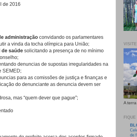
l de 2016
 de administração
convidando os parlamentares
utir a vinda da tocha olímpica para União;
VISIT
l de saúde
solicitando a presença de no mínimo
onselho;
entando denuncias de supostas irregularidades na
 e SEMED;
uncias para as comissões de justiça e finanças e
ficação do denunciante as denuncia devem ser
drosa, mas “quem dever que pague”;
A terra
entado
FIQUE
BL
Cel
de 
namento do prefeito acerca dos acordos firmado