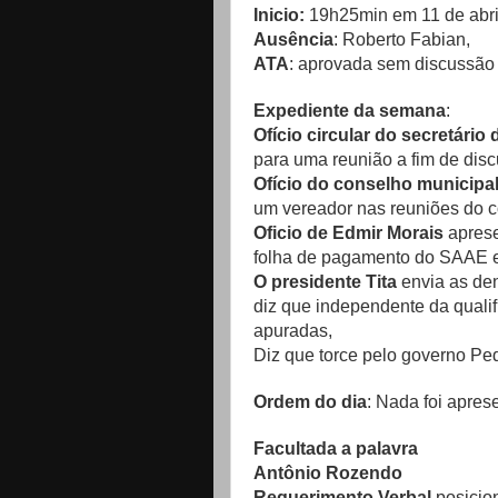
Inicio:
19h25min em 11 de abri
Ausência
: Roberto Fabian,
ATA
: aprovada sem discussão
Expediente da semana
:
Ofício circular do secretário
para uma reunião a fim de disc
Ofício do conselho municipa
um vereador nas reuniões do c
Oficio de Edmir Morais
apres
folha de pagamento do SAAE
O presidente Tita
envia as den
diz que independente da quali
apuradas,
Diz que torce pelo governo Pe
Ordem do dia
: Nada foi apres
Facultada a palavra
Antônio Rozendo
Requerimento Verbal
posicio