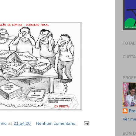
TOTAL
CURTA
PROFE
Pro
Ver me
inho
às
21:54:00
Nenhum comentário:
BOM D