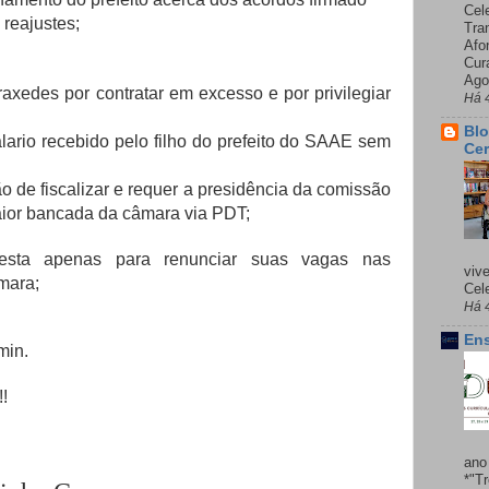
Cel
reajustes;
Tra
Afo
Cur
Ago
raxedes por contratar em excesso e por privilegiar
Há 
Blo
ario recebido pelo filho do prefeito do SAAE sem
Cer
 de fiscalizar e requer a presidência da comissão
maior bancada da câmara via PDT;
sta apenas para renunciar suas vagas nas
viv
mara;
Cele
Há 
Ens
min.
!
ano
*"T