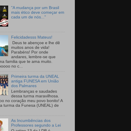
"A mudança por um Brasil
mais ético deve começar em
cada um de nós..."
Felicidadesss Mateus!
Deus te abençoe e lhe dê
muitos anos de vida!
Parabéns! Por onde
andares, lembre-se que
ma familia que te ama muito.
ooooo no c...
Primeira turma da UNEAL
antiga FUNESA em União
dos Palmares
Lembranças e saudades
dessa turma maravilhosa.
oo no coração meu povo bonito! A
ra turma da Funesa (UNEAL) de
As Incumbências dos
Professores segundo a Lei
O artigo 13 da LDB é