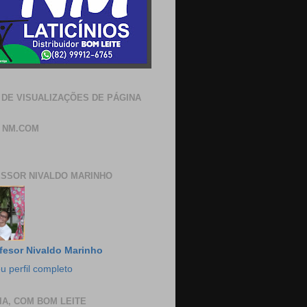
 DE VISUALIZAÇÕES DE PÁGINA
 NM.COM
SSOR NIVALDO MARINHO
fesor Nivaldo Marinho
u perfil completo
IA, COM BOM LEITE