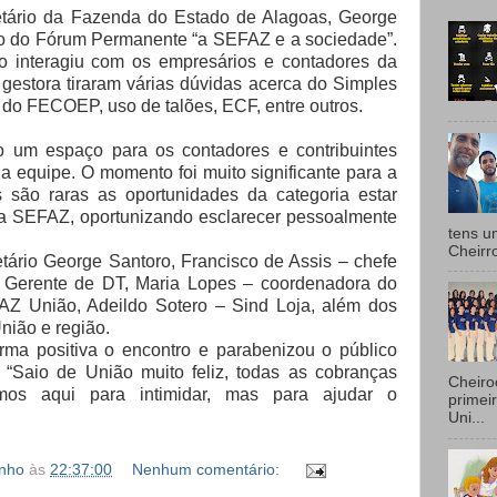
retário da Fazenda do Estado de Alagoas, George
ão do Fórum Permanente “a SEFAZ e a sociedade”.
io interagiu com os empresários e contadores da
 gestora tiraram várias dúvidas acerca do Simples
 do FECOEP, uso de talões, ECF, entre outros.
o um espaço para os contadores e contribuintes
a equipe. O momento foi muito significante para a
 são raras as oportunidades da categoria estar
 da SEFAZ, oportunizando esclarecer pessoalmente
tens u
Cheirr
tário George Santoro, Francisco de Assis – chefe
 Gerente de DT, Maria Lopes – coordenadora do
AZ União, Adeildo Sotero – Sind Loja, além dos
nião e região.
rma positiva o encontro e parabenizou o público
. “Saio de União muito feliz, todas as cobranças
Cheiro
mos aqui para intimidar, mas para ajudar o
primei
Uni...
inho
às
22:37:00
Nenhum comentário: