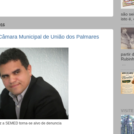
são se
isto é,
016
Câmara Municipal de União dos Palmares
partir 
Rubin
...
VISIT
z a SEMED torna-se alvo de denuncia