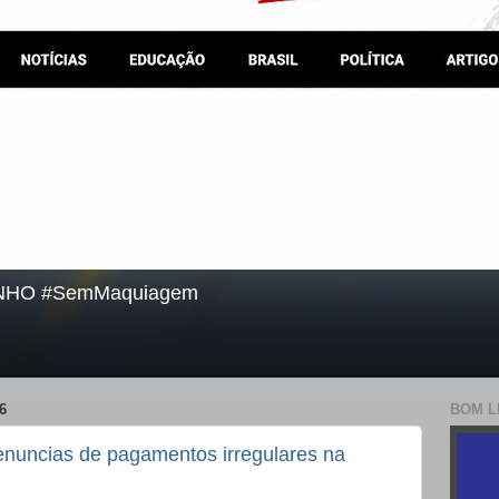
NHO #SemMaquiagem
6
BOM L
enuncias de pagamentos irregulares na