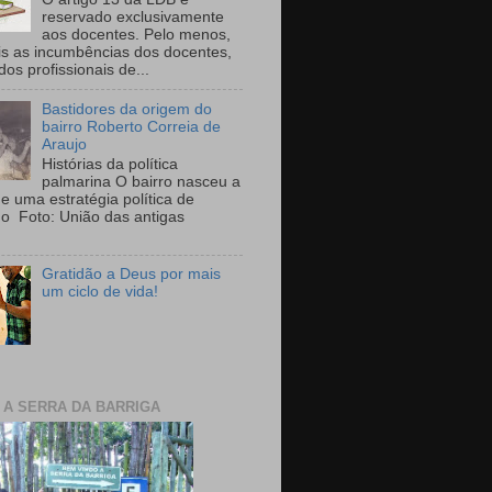
reservado exclusivamente
aos docentes. Pelo menos,
is as incumbências dos docentes,
 dos profissionais de...
Bastidores da origem do
bairro Roberto Correia de
Araujo
Histórias da política
palmarina O bairro nasceu a
de uma estratégia política de
ho Foto: União das antigas
Gratidão a Deus por mais
um ciclo de vida!
E A SERRA DA BARRIGA