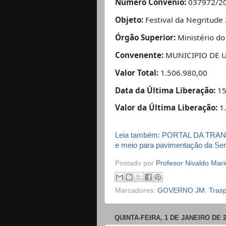
Número Convênio:
037972/2
Objeto:
Festival da Negritude 
Órgão Superior:
Ministério do
Convenente:
MUNICIPIO DE 
Valor Total:
1.506.980,00
Data da Última Liberação:
15
Valor da Última Liberação:
1
Leia também: PORTAL DA TRANS
e meio para pavimentação da Serr
Postado por
Profesor Nivaldo Mar
Marcadores:
GOVERNO JM
,
Tras
QUINTA-FEIRA, 1 DE JANEIRO DE 