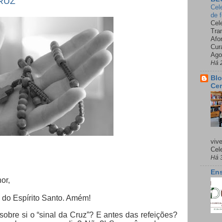
RUZ
Cel
de 
Cel
Tra
Afo
Cur
Ago
Há 
Blo
Cer
viv
Cele
Há 
Ens
or,
 do Espírito Santo. Amém!
obre si o “sinal da Cruz”? E antes das refeições?