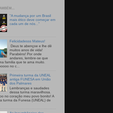
AMBÉM...
"A mudança por um Brasil
mais ético deve começar em
cada um de nós..."
Felicidadesss Mateus!
Deus te abençoe e lhe dê
muitos anos de vida!
Parabéns! Por onde
andares, lembre-se que
ma familia que te ama muito.
ooooo no c...
Primeira turma da UNEAL
antiga FUNESA em União
dos Palmares
Lembranças e saudades
dessa turma maravilhosa.
oo no coração meu povo bonito! A
ra turma da Funesa (UNEAL) de