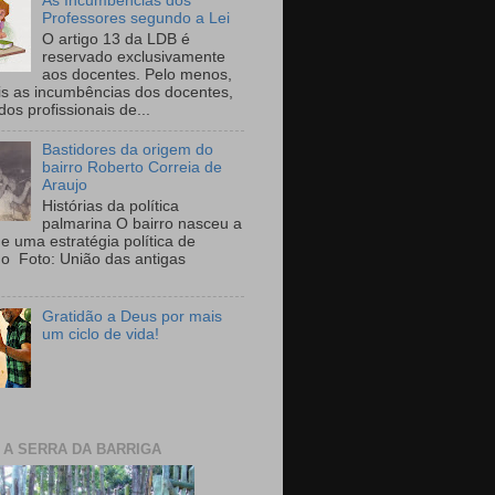
As Incumbências dos
Professores segundo a Lei
O artigo 13 da LDB é
reservado exclusivamente
aos docentes. Pelo menos,
is as incumbências dos docentes,
 dos profissionais de...
Bastidores da origem do
bairro Roberto Correia de
Araujo
Histórias da política
palmarina O bairro nasceu a
de uma estratégia política de
ho Foto: União das antigas
Gratidão a Deus por mais
um ciclo de vida!
E A SERRA DA BARRIGA