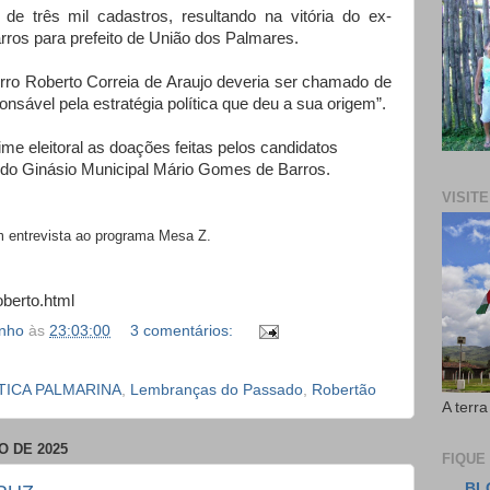
de três mil cadastros, resultando na vitória do ex-
os para prefeito de União dos Palmares.
irro Roberto Correia de Araujo deveria ser chamado de
onsável pela estratégia política que deu a sua origem”.
me eleitoral as doações feitas pelos candidatos
do Ginásio Municipal Mário Gomes de Barros.
VISIT
m entrevista ao programa Mesa Z.
oberto.html
inho
às
23:03:00
3 comentários:
TICA PALMARINA
,
Lembranças do Passado
,
Robertão
A terra
O DE 2025
FIQUE
BL