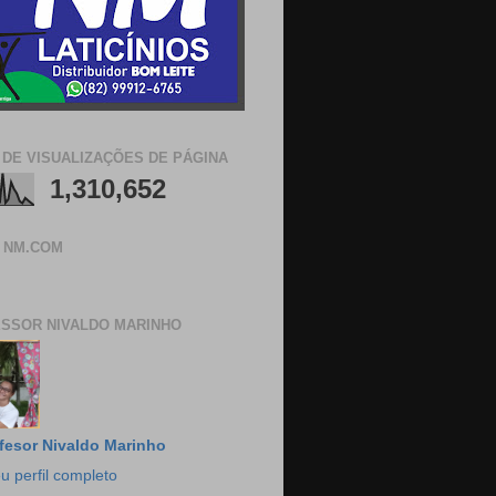
 DE VISUALIZAÇÕES DE PÁGINA
1,310,652
 NM.COM
SSOR NIVALDO MARINHO
fesor Nivaldo Marinho
u perfil completo