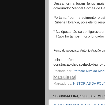
Dessa forma foram feitos mais 
governador Manoel Gomes de Barr
Portanto, “por merecimento, o ba
Rubens Holanda, pois ele foi resp
* Na época não se configurava cri
Rubinho também foi o fundador 
Fonte de pesquisa: Antonio Aragão e
Leia também:
construcao-da-capela-do-bairro-r
Postado por
Profesor Nivaldo Mar
Marcadores:
HISTORIAS DA POLI
SEGUNDA-FEIRA, 15 DE DEZEMBR