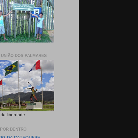
E UNIÃO DOS PALMARES
 da liberdade
 POR DENTRO
OG DA CATEQUESE