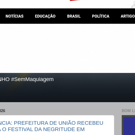
NHO #SemMaquiagem
026
BOM L
CIA: PREFEITURA DE UNIÃO RECEBEU
 O FESTIVAL DA NEGRITUDE EM