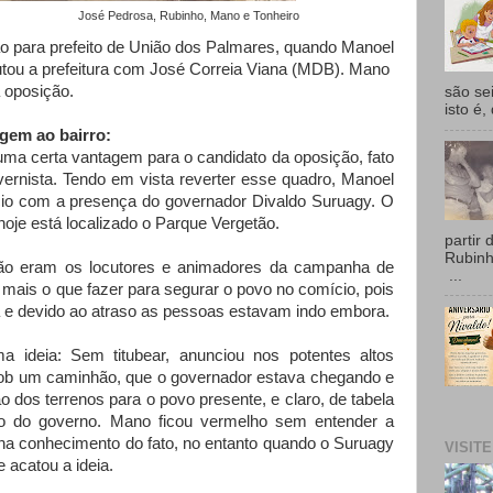
gas José Pedrosa, Rubinho, Mano e Tonheiro
o para prefeito de União dos Palmares, quando Manoel
ou a prefeitura com José Correia Viana (MDB). Mano
 oposição.
são se
isto é,
gem ao bairro:
ma certa vantagem para o candidato da oposição, fato
rnista. Tendo em vista reverter esse quadro, Manoel
io com a presença do governador Divaldo Suruagy. O
e hoje está localizado o Parque Vergetão.
partir 
Rubin
ão eram os locutores e animadores da campanha de
...
ais o que fazer para segurar o povo no comício, pois
a e devido ao atraso as pessoas estavam indo embora.
 ideia: Sem titubear, anunciou nos potentes altos
sob um caminhão, que o governador estava chegando e
ão dos terrenos para o povo presente, e claro, de tabela
o do governo. Mano ficou vermelho sem entender a
nha conhecimento do fato, no entanto quando o Suruagy
VISIT
 acatou a ideia.