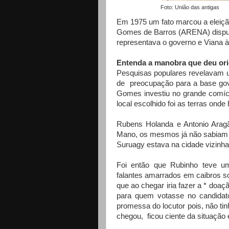
Foto: União das anti
Em 1975 um fato marcou a eleiçã
Gomes de Barros (ARENA) disput
representava o governo e Viana à
Entenda a manobra que deu ori
Pesquisas populares revelavam u
de preocupação para a base gove
Gomes investiu no grande comíc
local escolhido foi as terras ond
Rubens Holanda e Antonio Arag
Mano, os mesmos já não sabiam m
Suruagy estava na cidade vizinh
Foi então que Rubinho teve uma
falantes amarrados em caibros 
que ao chegar iria fazer a * doaç
para quem votasse no candidat
promessa do locutor pois, não ti
chegou, ficou ciente da situação e