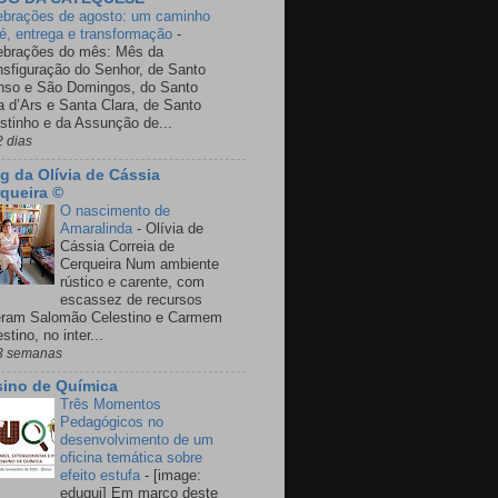
ebrações de agosto: um caminho
fé, entrega e transformação
-
ebrações do mês: Mês da
nsfiguração do Senhor, de Santo
nso e São Domingos, do Santo
a d’Ars e Santa Clara, de Santo
stinho e da Assunção de...
2 dias
g da Olívia de Cássia
queira ©
O nascimento de
Amaralinda
-
Olívia de
Cássia Correia de
Cerqueira Num ambiente
rústico e carente, com
escassez de recursos
eram Salomão Celestino e Carmem
stino, no inter...
3 semanas
ino de Química
Três Momentos
Pedagógicos no
desenvolvimento de um
oficina temática sobre
efeito estufa
-
[image:
eduqui] Em março deste