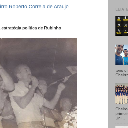
irro Roberto Correia de Araujo
LEIA T
 estratégia política de Rubinho
tens u
Cheirr
Cheiro
primei
Uni...