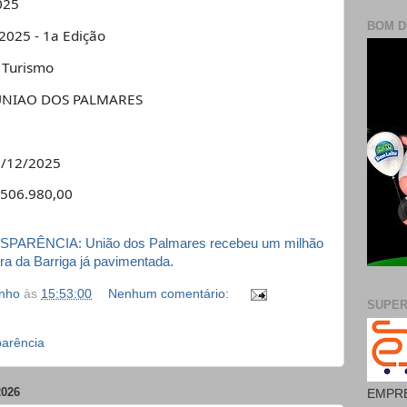
025
BOM D
2025 - 1a Edição
 Turismo
UNIAO DOS PALMARES
/12/2025
.506.980,00
PARÊNCIA: União dos Palmares recebeu um milhão
a da Barriga já pavimentada.
inho
às
15:53:00
Nenhum comentário:
SUPE
parência
2026
EMPRE