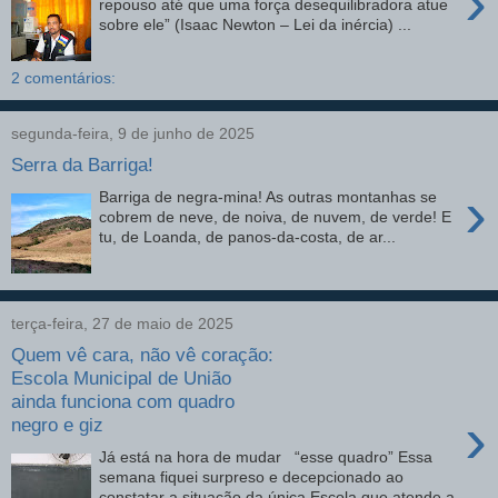
›
repouso até que uma força desequilibradora atue
sobre ele” (Isaac Newton – Lei da inércia) ...
2 comentários:
segunda-feira, 9 de junho de 2025
Serra da Barriga!
›
Barriga de negra-mina! As outras montanhas se
cobrem de neve, de noiva, de nuvem, de verde! E
tu, de Loanda, de panos-da-costa, de ar...
terça-feira, 27 de maio de 2025
Quem vê cara, não vê coração:
Escola Municipal de União
ainda funciona com quadro
›
negro e giz
Já está na hora de mudar “esse quadro” Essa
semana fiquei surpreso e decepcionado ao
constatar a situação da única Escola que atende a