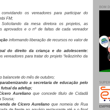
BOM D
o
convidando os vereadores para participar do
mbi FM;
o
Solicitando da mesa diretora os projetos, as
os aprovados e o nº de faltas de cada vereador
cação
informando liberação de recursos no valor de
pal do direito da criança e do adolescente:
s vereadores para tratar do projeto “leãozinho da
 balancete do mês de outubro;
parabenizando a secretaria de educação pelo
SUPE
futsal da adefup;
Cícero Aureliano
que concede título de Cidadã
a Sousa;
menda de Cícero Aureliano
que nomeia de Rua
EMPRE
zada de frente ao aquário restaurante até a o final