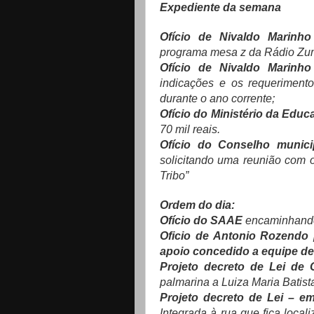
Expediente da semana
Ofício de Nivaldo Marinh
programa mesa z da Rádio Zu
Ofício de Nivaldo Marinh
indicações e os requeriment
durante o ano corrente;
Ofício do Ministério da Edu
70 mil reais.
Ofício do Conselho munici
solicitando uma reunião com o
Tribo”
Ordem do dia:
Ofício do SAAE
encaminhando
Oficio de Antonio Rozendo 
apoio concedido a equipe de 
Projeto decreto de Lei de 
palmarina a Luiza Maria Batist
Projeto decreto de Lei – e
Integrada à rua que fica locali