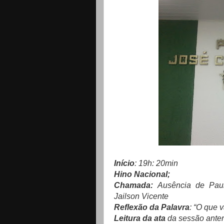
Início
: 19h: 20min
Hino Nacional;
Chamada:
Ausência de Pau
Jailson Vicente
Reflexão da Palavra
: “O que 
Leitura da ata
da sessão anteri