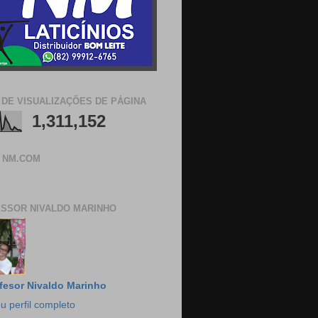
 DE VISUALIZAÇÕES DE PÁGINA
1,311,152
 NM.COM
SSOR NIVALDO MARINHO
fesor Nivaldo Marinho
u perfil completo