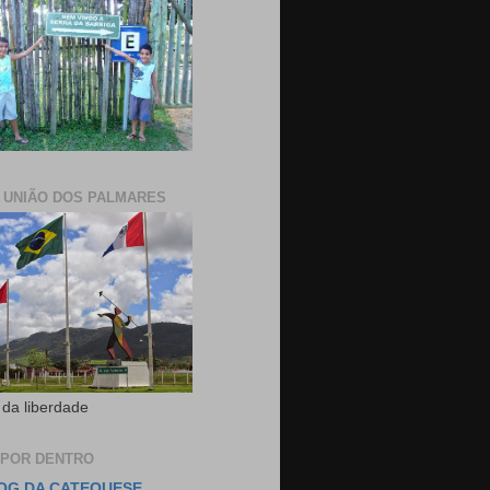
E UNIÃO DOS PALMARES
 da liberdade
 POR DENTRO
OG DA CATEQUESE