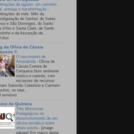
ebrações de agosto: um caminho
fé, entrega e transformação
-
ebrações do mês: Mês da
nsfiguração do Senhor, de Santo
nso e São Domingos, do Santo
a d’Ars e Santa Clara, de Santo
stinho e da Assunção de...
3 dias
g da Olívia de Cássia
queira ©
O nascimento de
Amaralinda
-
Olívia de
Cássia Correia de
Cerqueira Num ambiente
rústico e carente, com
escassez de recursos
eram Salomão Celestino e Carmem
stino, no inter...
3 semanas
ino de Química
Três Momentos
Pedagógicos no
desenvolvimento de um
oficina temática sobre
efeito estufa
-
[image:
eduqui] Em março deste