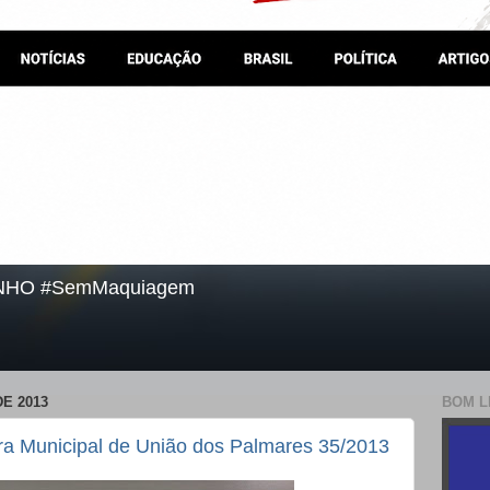
NHO #SemMaquiagem
E 2013
BOM L
a Municipal de União dos Palmares 35/2013