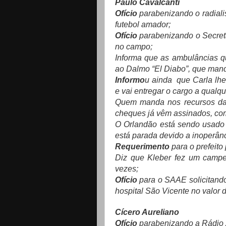
Paulo Cavalcanti
Ofício
parabenizando o radialis
futebol amador;
Ofício
parabenizando o Secretá
no campo;
Informa que as ambulâncias q
ao Dalmo “El Diabo”, que mand
Informo
u ainda que Carla lhe
e vai entregar o cargo a qualq
Quem manda nos recursos da 
cheques já vêm assinados, com
O Orlandão está sendo usado 
está parada devido a inoperân
Requerimento
para o prefeito
Diz que Kleber fez um campe
vezes;
Ofício
para o SAAE solicitand
hospital São Vicente no valor d
Cícero Aureliano
Ofício
parabenizando a Rádio 