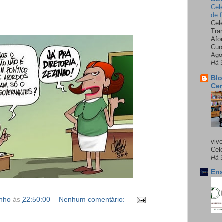
Cel
de 
Cel
Tra
Afo
Cur
Ago
Há 
Blo
Cer
viv
Cele
Há 
Ens
inho
às
22:50:00
Nenhum comentário: