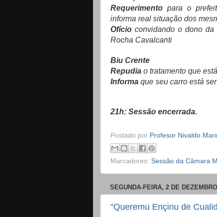
Requerimento
para o prefeit
informa real situação dos mes
Ofício
convidando o dono da 
Rocha Cavalcanti
Biu Crente
Repudia
o tratamento que est
Informa
que seu carro está se
21h: Sessão encerrada.
Postado por
Profesor Nivaldo Mar
Marcadores:
Sessão da Câmara Mu
SEGUNDA-FEIRA, 2 DE DEZEMBRO
“Queremu Ençinu de Cuali