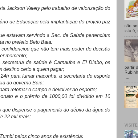
ta Jackson Valery pelo trabalho de valorização do
rio de Educação pela implantação do projeto paz
são se
isto é,
ue estavam servindo a Sec. de Saúde pertenciam
a no prefeito Beto Baia;
 confidenciou que não tem mais poder de decisão
uer momento;
secretaria de saúde é Carnaúba e El Diabo, os
partir 
 destino certo a quem pagar;
Rubin
24h para fumar maconha, a secretaria de esporte
...
cia do governo Baia;
 para retomar o campo e devolver ao esporte;
onato e o prêmio de 1000,00 foi dividido em 10
o que dispense o pagamento do débito da água do
e 22 mil reais;
VISIT
Zumbi pelos cinco anos de existência;