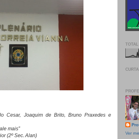
TOTAL
CURTA
PROFE
lo Cesar, Joaquim de Brito, Bruno Praxedes e
Pro
vale mais”
Ver me
or (2º Sec. Alan)