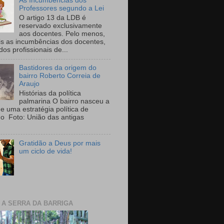
As Incumbências dos
Professores segundo a Lei
O artigo 13 da LDB é
reservado exclusivamente
aos docentes. Pelo menos,
is as incumbências dos docentes,
 dos profissionais de...
Bastidores da origem do
bairro Roberto Correia de
Araujo
Histórias da política
palmarina O bairro nasceu a
de uma estratégia política de
ho Foto: União das antigas
Gratidão a Deus por mais
um ciclo de vida!
E A SERRA DA BARRIGA