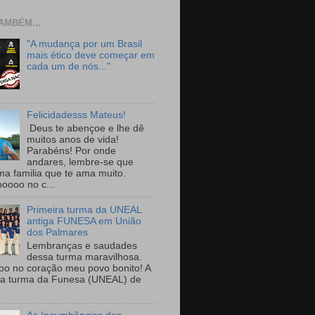
AMBÉM...
"A mudança por um Brasil
mais ético deve começar em
cada um de nós..."
Felicidadesss Mateus!
Deus te abençoe e lhe dê
muitos anos de vida!
Parabéns! Por onde
andares, lembre-se que
ma familia que te ama muito.
ooooo no c...
Primeira turma da UNEAL
antiga FUNESA em União
dos Palmares
Lembranças e saudades
dessa turma maravilhosa.
oo no coração meu povo bonito! A
ra turma da Funesa (UNEAL) de