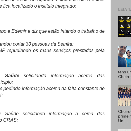
fica localizado o instituto integrado;
LEIA T
bo e Edemir e diz que estão fritando o trabalho de
andou cortar 30 pessoas da Seinfra;
P repudiando os maus serviços prestados pela
tens u
 de Saúde
solicitando informação acerca das
Cheirr
cípio;
s pedindo informação acerca da falta constante de
i;
Cheiro
de Saúde solicitando informação a cerca dos
primei
 do CRAS;
Uni...