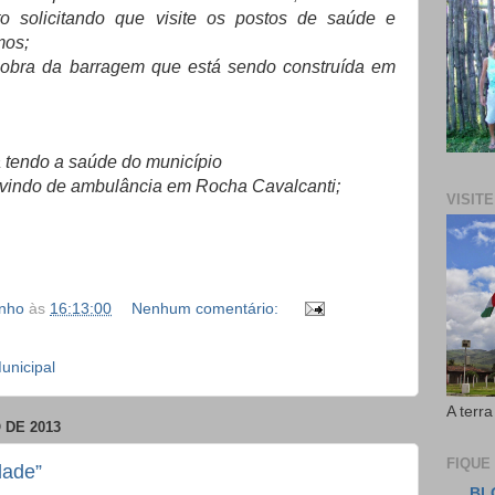
o solicitando que visite os postos de saúde e
mos;
obra da barragem que está sendo construída em
á tendo a saúde do município
rvindo de ambulância em Rocha Cavalcanti;
VISIT
inho
às
16:13:00
Nenhum comentário:
nicipal
A terra
 DE 2013
FIQUE
dade”
BL