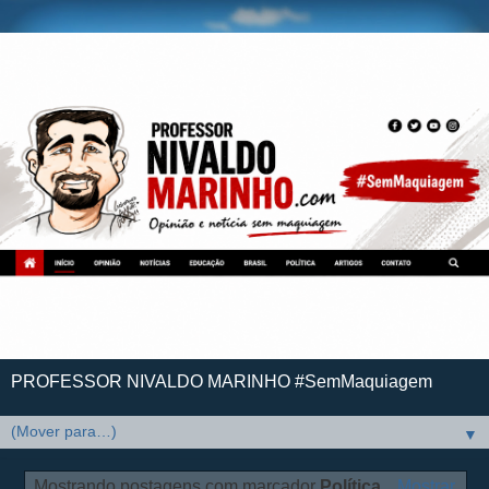
PROFESSOR NIVALDO MARINHO #SemMaquiagem
▼
Mostrando postagens com marcador
Política
.
Mostrar